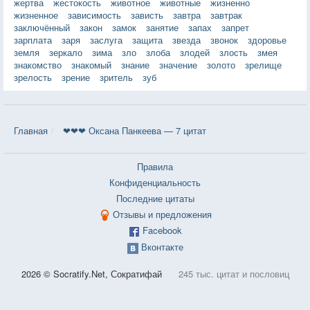
жертва
жестокость
животное
животные
жизненно
жизненное
зависимость
зависть
завтра
завтрак
заключённый
закон
замок
занятие
запах
запрет
зарплата
заря
заслуга
защита
звезда
звонок
здоровье
земля
зеркало
зима
зло
злоба
злодей
злость
змея
знакомство
знакомый
знание
значение
золото
зрелище
зрелость
зрение
зритель
зуб
Главная
❤❤❤ Оксана Панкеева — 7 цитат
Правила
Конфиденциальность
Последние цитаты
Отзывы и предложения
Facebook
Вконтакте
2026 © Socratify.Net, Сократифай
245 тыс. цитат и пословиц