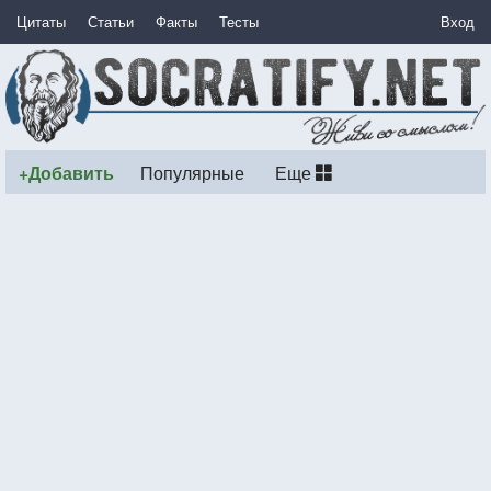
Цитаты
Статьи
Факты
Тесты
Вход
+Добавить
Популярные
Еще