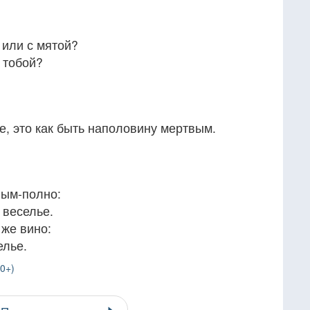
 или с мятой?
с тобой?
е, это как быть наполовину мертвым.
ным-полно:
 веселье.
же вино:
елье.
0+)