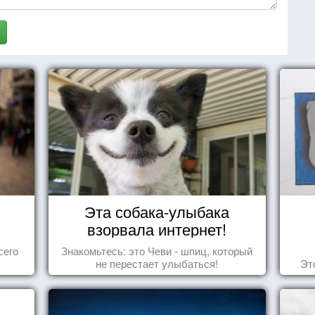
Эта собака-улыбака
взорвала интернет!
сего
Знакомьтесь: это Чеви - шпиц, который
не перестает улыбаться!
Эт