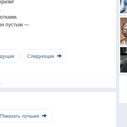
оризм!
.
отками.
или пустым —
дущая
Следующая
я
Показать лучшие