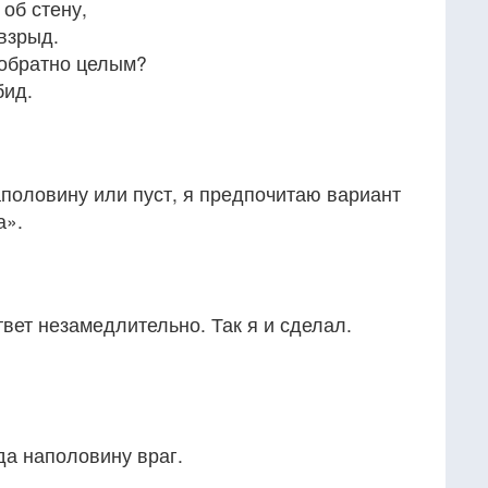
 об стену,
взрыд.
 обратно целым?
бид.
аполовину или пуст, я предпочитаю вариант
а».
твет незамедлительно. Так я и сделал.
да наполовину враг.