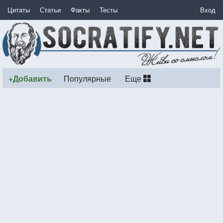
Цитаты
Статьи
Факты
Тесты
Вход
+Добавить
Популярные
Еще