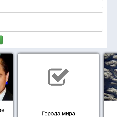
ве
Города мира