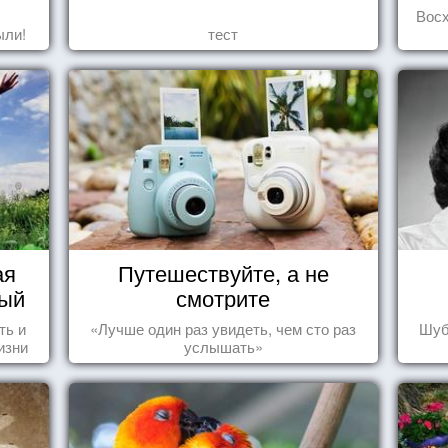
Вос
ыли!
тест
ая
Путешествуйте, а не
вый
смотрите
ть и
«Лучше один раз увидеть, чем сто раз
Шуб
изни
услышать»
это,
ных