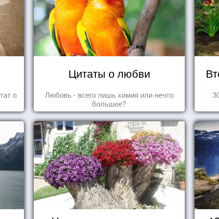
Цитаты о любви
Вт
тат о
Любовь - всего лишь химия или нечто
3
большее?