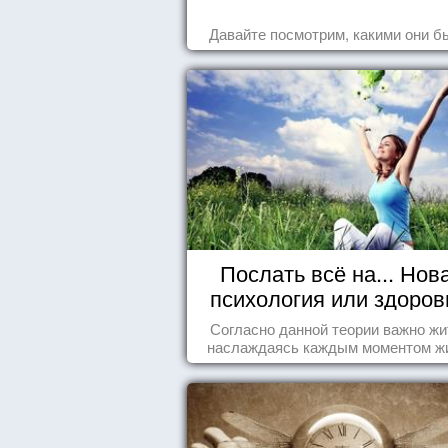
Давайте посмотрим, какими они б
Послать всё на... Нов
психология или здоро
пофигизм.
Согласно данной теории важно жи
наслаждаясь каждым моментом ж
осознанно и с удовольствием. Как 
попробуем разобраться на реаль
примерах.