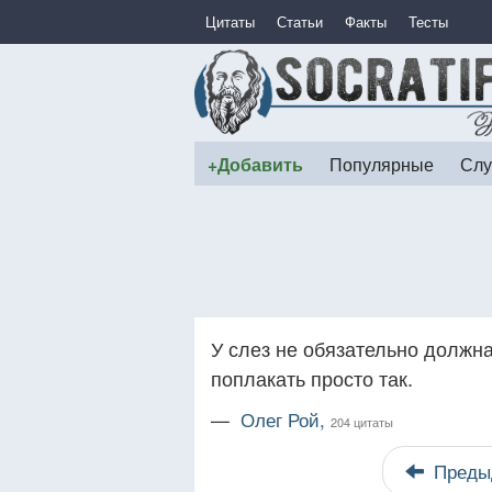
Цитаты
Статьи
Факты
Тесты
+Добавить
Популярные
Слу
У слез не обязательно должн
поплакать просто так.
—
Олег Рой,
204 цитаты
Преды