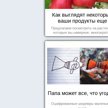
Как выглядят некотор
ваши продукты еще
живыми?
Предлагаем посмотреть на расте
которые вы,наверное, многократ
видели , но никогда не представл
себе, что употребляете их в пищ
Папа может все, что уго
Оцифрованные шедевры маленьк
сына