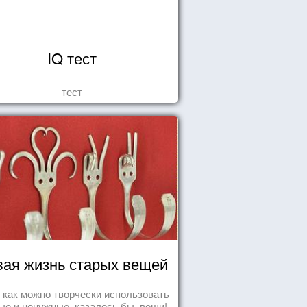
IQ тест
тест
ая жизнь старых вещей
т как можно творчески использовать
ые и ненужные, казалось бы, вещи!