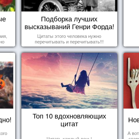
ые
Подборка лучших
высказываний Генри Форда!
ния,
Цитаты этого человека нужно
но
перечитывать и перечитывать!!!
яли
у.
Топ 10 вдохновляющих
дно!
Нов
цитат
ого
А во
Читать каждый день!
стар