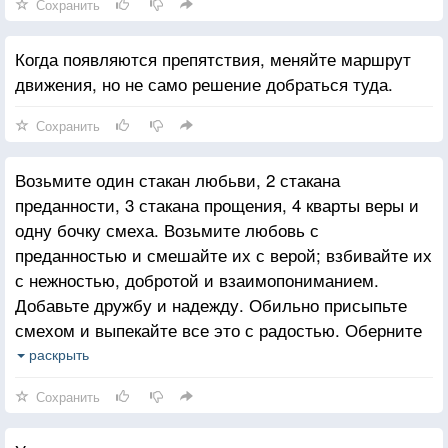
Сохранить
Когда появляются препятствия, меняйте маршрут
движения, но не само решение добраться туда.
Сохранить
Возьмите один стакан любьви, 2 стакана
преданности, 3 стакана прощения, 4 кварты веры и
одну бочку смеха. Возьмите любовь с
преданностью и смешайте их с верой; взбивайте их
с нежностью, добротой и взаимопониманием.
Добавьте дружбу и надежду. Обильно присыпьте
смехом и выпекайте все это с радостью. Оберните
это все в объятия и подавайте щедрые порции
раскрыть
каждый день.
Сохранить