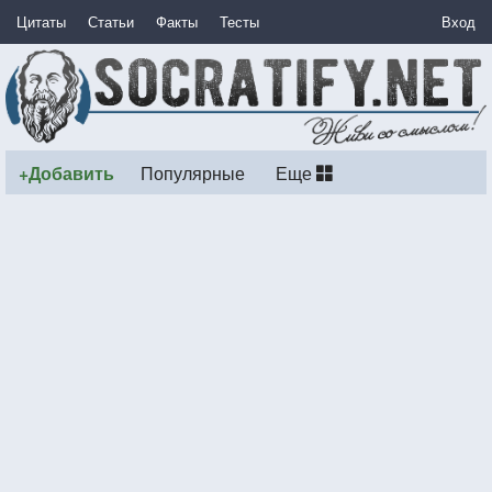
Цитаты
Статьи
Факты
Тесты
Вход
+Добавить
Популярные
Еще