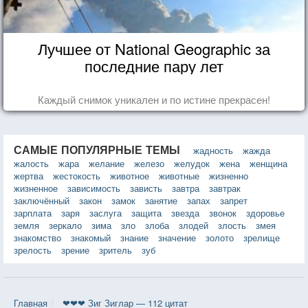
Лучшее от National Geographic за
последние пару лет
Каждый снимок уникален и по истине прекрасен!
САМЫЕ ПОПУЛЯРНЫЕ ТЕМЫ
жадность
жажда
жалость
жара
желание
железо
желудок
жена
женщина
жертва
жестокость
животное
животные
жизненно
жизненное
зависимость
зависть
завтра
завтрак
заключённый
закон
замок
занятие
запах
запрет
зарплата
заря
заслуга
защита
звезда
звонок
здоровье
земля
зеркало
зима
зло
злоба
злодей
злость
змея
знакомство
знакомый
знание
значение
золото
зрелище
зрелость
зрение
зритель
зуб
Главная
❤❤❤ Зиг Зиглар — 112 цитат