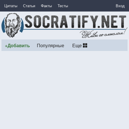
Цитаты
Статьи
Факты
Тесты
Вход
+Добавить
Популярные
Еще