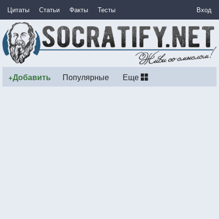
Цитаты
Статьи
Факты
Тесты
Вход
+Добавить
Популярные
Еще