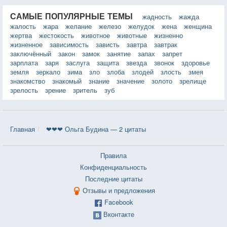
САМЫЕ ПОПУЛЯРНЫЕ ТЕМЫ
жадность
жажда
жалость
жара
желание
железо
желудок
жена
женщина
жертва
жестокость
животное
животные
жизненно
жизненное
зависимость
зависть
завтра
завтрак
заключённый
закон
замок
занятие
запах
запрет
зарплата
заря
заслуга
защита
звезда
звонок
здоровье
земля
зеркало
зима
зло
злоба
злодей
злость
змея
знакомство
знакомый
знание
значение
золото
зрелище
зрелость
зрение
зритель
зуб
Главная
❤❤❤ Ольга Будина — 2 цитаты
Правила
Конфиденциальность
Последние цитаты
Отзывы и предложения
Facebook
Вконтакте