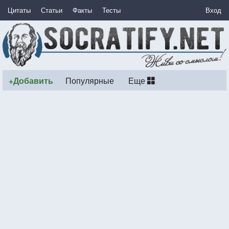
Цитаты
Статьи
Факты
Тесты
Вход
+Добавить
Популярные
Еще