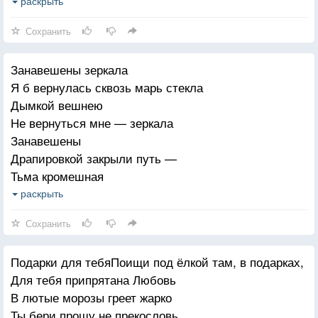
Не закрывают измождённой плоти
раскрыть
Ступает осторожно ноги — босы
Сохранить
Полопались кровавые мозоли
Давно лимит закончился на слёзы
Занавешены зеркала
Печальный взор чуть помутнел от соли
Я б вернулась сквозь марь стекла
Израненный, осмеянный, опальный
Дымкой вешнею
Он умирал но шёл вперёд упрямый
Не вернуться мне — зеркала
Не нужный никому последний ангел
Занавешены
Непонятый закиданный камнями
Драпировкой закрыли путь —
Тьма кромешная
Пропустите же кто-нибудь,
раскрыть
Безутешную
Сохранить
Усадите меня за стол,
Душу грешную
Подарки для тебяПоищи под ёлкой там, в подарках,
Тост, который уже пошёл?
Для тебя припрятана Любовь
В ритме бешенном
В лютые морозы греет жарко
С вами выпью за упокой
Ты бери прошу не прекословь
И, конечно же,