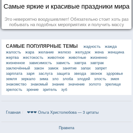
Самые яркие и красивые праздники мира
Это невероятно воодушевляет! Обязательно стоит хоть раз
побывать на подобных мероприятиях и получить массу
впечатлений!
САМЫЕ ПОПУЛЯРНЫЕ ТЕМЫ
жадность
жажда
жалость
жара
желание
железо
желудок
жена
женщина
жертва
жестокость
животное
животные
жизненно
жизненное
зависимость
зависть
завтра
завтрак
заключённый
закон
замок
занятие
запах
запрет
зарплата
заря
заслуга
защита
звезда
звонок
здоровье
земля
зеркало
зима
зло
злоба
злодей
злость
змея
знакомство
знакомый
знание
значение
золото
зрелище
зрелость
зрение
зритель
зуб
Главная
❤❤❤ Ольга Христолюбова — 3 цитаты
Правила