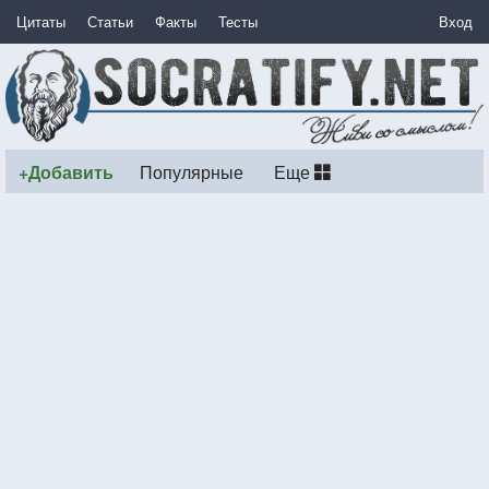
Цитаты
Статьи
Факты
Тесты
Вход
+Добавить
Популярные
Еще