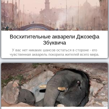
Восхитительные акварели Джозефа
Збуквича
У вас нет никаких шансов остаться в стороне - его
чувственная акварель покорила жителей всего мира.