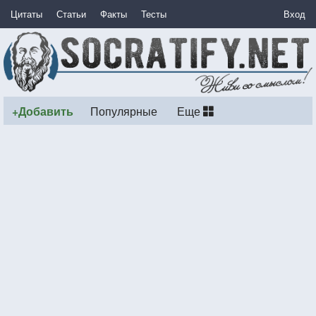
Цитаты
Статьи
Факты
Тесты
Вход
+Добавить
Популярные
Еще