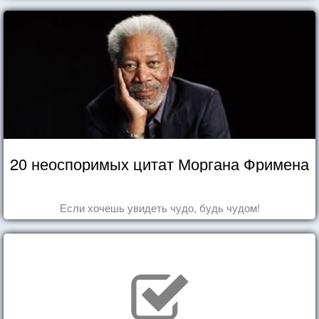
20 неоспоримых цитат Моргана Фримена
Если хочешь увидеть чудо, будь чудом!