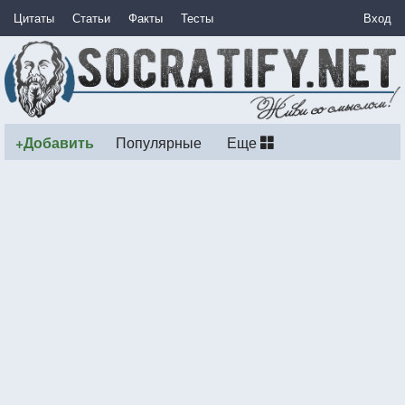
Цитаты
Статьи
Факты
Тесты
Вход
+Добавить
Популярные
Еще