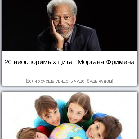
20 неоспоримых цитат Моргана Фримена
Если хочешь увидеть чудо, будь чудом!