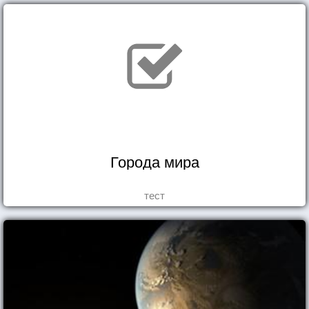
Города мира
тест