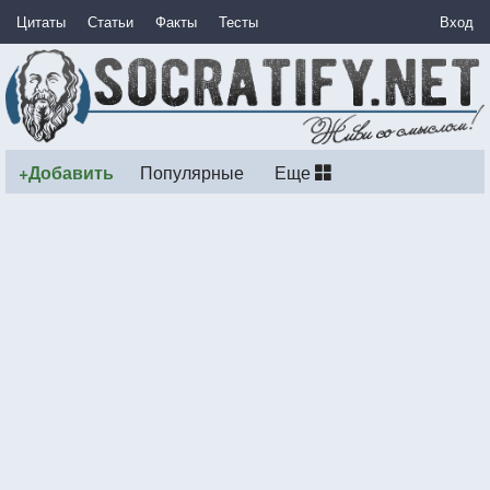
Цитаты
Статьи
Факты
Тесты
Вход
+Добавить
Популярные
Еще