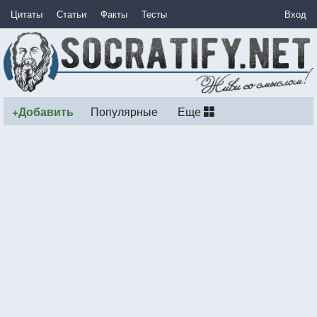
Цитаты
Статьи
Факты
Тесты
Вход
+Добавить
Популярные
Еще