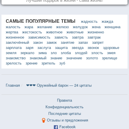
САМЫЕ ПОПУЛЯРНЫЕ ТЕМЫ
жадность
жажда
жалость
жара
желание
железо
желудок
жена
женщина
жертва
жестокость
животное
животные
жизненно
жизненное
зависимость
зависть
завтра
завтрак
заключённый
закон
замок
занятие
запах
запрет
зарплата
заря
заслуга
защита
звезда
звонок
здоровье
земля
зеркало
зима
зло
злоба
злодей
злость
змея
знакомство
знакомый
знание
значение
золото
зрелище
зрелость
зрение
зритель
зуб
Главная
❤❤❤ Оружейный барон — 24 цитаты
Правила
Конфиденциальность
Последние цитаты
Отзывы и предложения
Facebook