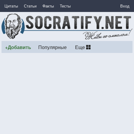
Цитаты
Статьи
Факты
Тесты
Вход
+Добавить
Популярные
Еще