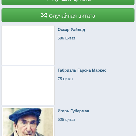
Случайная цитата
Оскар Уайльд
586 цитат
Габриэль Гарсиа Маркес
75 цитат
Игорь Губерман
525 цитат