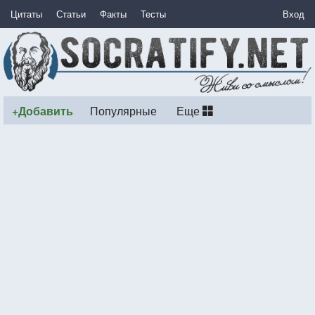
Цитаты
Статьи
Факты
Тесты
Вход
+Добавить
Популярные
Еще