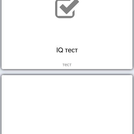
IQ тест
тест