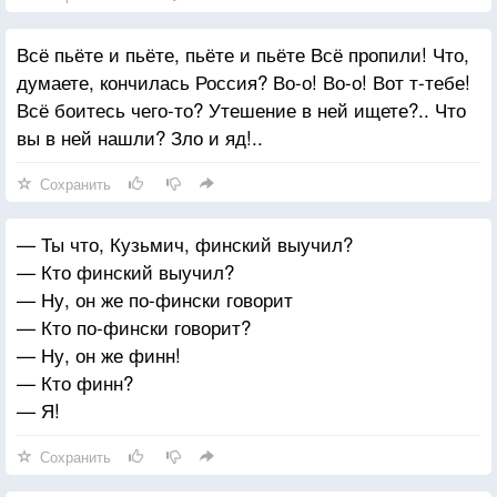
Всё пьёте и пьёте, пьёте и пьёте Всё пропили! Что,
думаете, кончилась Россия? Во-о! Во-о! Вот т-тебе!
Всё боитесь чего-то? Утешение в ней ищете?.. Что
вы в ней нашли? Зло и яд!..
Сохранить
— Ты что, Кузьмич, финский выучил?
— Кто финский выучил?
— Ну, он же по-фински говорит
— Кто по-фински говорит?
— Ну, он же финн!
— Кто финн?
— Я!
Сохранить