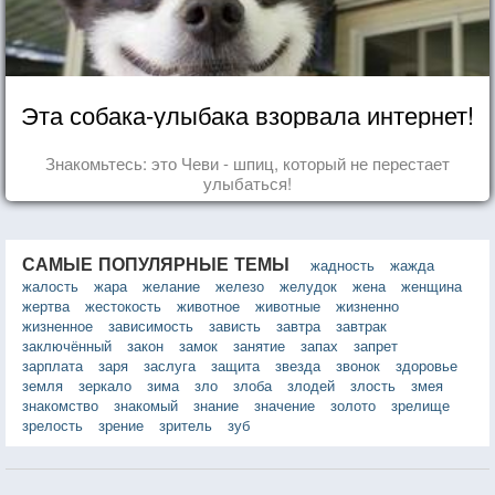
Эта собака-улыбака взорвала интернет!
Знакомьтесь: это Чеви - шпиц, который не перестает
улыбаться!
САМЫЕ ПОПУЛЯРНЫЕ ТЕМЫ
жадность
жажда
жалость
жара
желание
железо
желудок
жена
женщина
жертва
жестокость
животное
животные
жизненно
жизненное
зависимость
зависть
завтра
завтрак
заключённый
закон
замок
занятие
запах
запрет
зарплата
заря
заслуга
защита
звезда
звонок
здоровье
земля
зеркало
зима
зло
злоба
злодей
злость
змея
знакомство
знакомый
знание
значение
золото
зрелище
зрелость
зрение
зритель
зуб