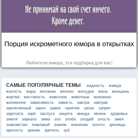
Порция искрометного юмора в открытках
Любители юмора, эта подборка для вас!
САМЫЕ ПОПУЛЯРНЫЕ ТЕМЫ
жадность
жажда
жалость
жара
желание
железо
желудок
жена
женщина
жертва
жестокость
животное
животные
жизненно
жизненное
зависимость
зависть
завтра
завтрак
заключённый
закон
замок
занятие
запах
запрет
зарплата
заря
заслуга
защита
звезда
звонок
здоровье
земля
зеркало
зима
зло
злоба
злодей
злость
змея
знакомство
знакомый
знание
значение
золото
зрелище
зрелость
зрение
зритель
зуб