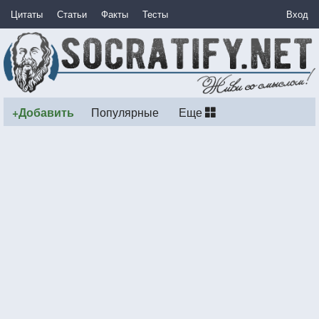
Цитаты
Статьи
Факты
Тесты
Вход
+Добавить
Популярные
Еще