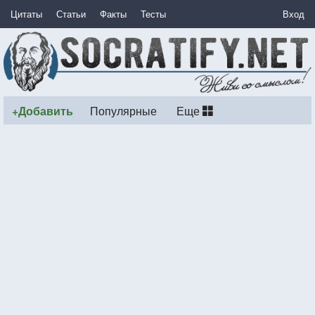
Цитаты
Статьи
Факты
Тесты
Вход
+Добавить
Популярные
Еще