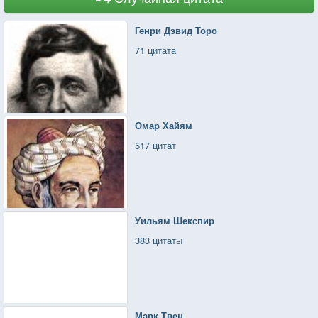
Генри Дэвид Торо
71 цитата
Омар Хайям
517 цитат
Уильям Шекспир
383 цитаты
Марк Твен