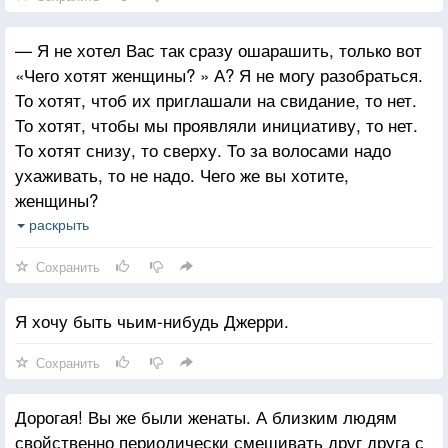
— Я не хотел Вас так сразу ошарашить, только вот
«Чего хотят женщины? » А? Я не могу разобраться.
То хотят, чтоб их приглашали на свидание, то нет.
То хотят, чтобы мы проявляли инициативу, то нет.
То хотят снизу, то сверху. То за волосами надо
ухаживать, то не надо. Чего же вы хотите,
женщины?
— Я скажу, но дайте слово, что этого больше никто
раскрыть
не узнает.
Сохранить
— Я клянусь!
— Это тайна, священная!
Я хочу быть чьим-нибудь Джерри.
— Священная тайна!
— Готовы?
Сохранить
— Да!
— Точно?
Дорогая! Вы же были женаты. А близким людям
— Ну вроде как
свойственно периодически смешивать друг друга с