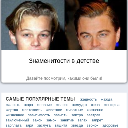
Знаменитости в детстве
Давайте посмотрим, какими они были!
САМЫЕ ПОПУЛЯРНЫЕ ТЕМЫ
жадность
жажда
жалость
жара
желание
железо
желудок
жена
женщина
жертва
жестокость
животное
животные
жизненно
жизненное
зависимость
зависть
завтра
завтрак
заключённый
закон
замок
занятие
запах
запрет
зарплата
заря
заслуга
защита
звезда
звонок
здоровье