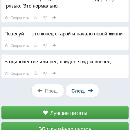
— Ладно, слушайте. Мы понятия не имеем, чего
грязью. Это нормально.
хотим
— Я так и знал так и знал! Суки!
Сохранить
Поцелуй — это конец старой и начало новой жизни
Сохранить
В одиночестве или нет, придется идти вперед.
Сохранить
Пред.
След.
Лучшие цитаты
Случайная цитата