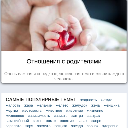
Отношения с родителями
Очень важная и нередко щепетильная тема в жизни каждого
человека.
САМЫЕ ПОПУЛЯРНЫЕ ТЕМЫ
жадность
жажда
жалость
жара
желание
железо
желудок
жена
женщина
жертва
жестокость
животное
животные
жизненно
жизненное
зависимость
зависть
завтра
завтрак
заключённый
закон
замок
занятие
запах
запрет
зарплата
заря
заслуга
защита
звезда
звонок
здоровье