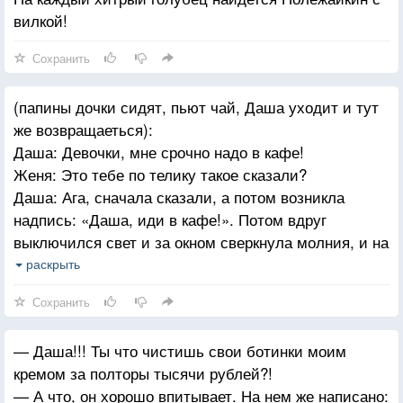
вилкой!
Сохранить
(папины дочки сидят, пьют чай, Даша уходит и тут
же возвращаеться):
Даша: Девочки, мне срочно надо в кафе!
Женя: Это тебе по телику такое сказали?
Даша: Ага, сначала сказали, а потом возникла
надпись: «Даша, иди в кафе!». Потом вдруг
выключился свет и за окном сверкнула молния, и на
потолке появилась эта же надпись!
раскрыть
Женя (шёпотом): Галина Сергеевна, ты эту траву
Сохранить
больше не заваривай, ладно?
— Даша!!! Ты что чистишь свои ботинки моим
кремом за полторы тысячи рублей?!
— А что, он хорошо впитывает. На нем же написано: