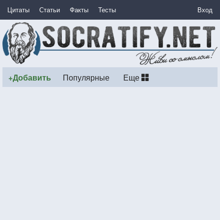
Цитаты
Статьи
Факты
Тесты
Вход
+Добавить
Популярные
Еще