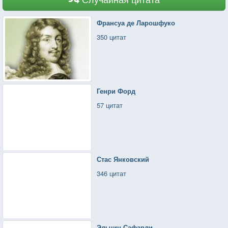
Франсуа де Ларошфуко
350 цитат
Генри Форд
57 цитат
Стас Янковский
346 цитат
Эльчин Сафарли