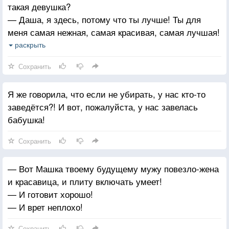
такая девушка?
— Даша, я здесь, потому что ты лучше! Ты для
меня самая нежная, самая красивая, самая лучшая!
— Хорошо, тогда пойдём покурим.
раскрыть
— Я не курю.
Сохранить
— Даже когда выпьешь?
— Я после твоего дня рождения, благодаря бате
Я же говорила, что если не убирать, у нас кто-то
Полежайкина вообще не пью! Даже пиво.
заведётся?! И вот, пожалуйста, у нас завелась
— Блин, Веник, ну поковыряй хотя бы в носу!
бабушка!
— Это некрасиво!
— Ну поковыряй красиво! Уверена, даже это у тебя
Сохранить
получится идеально!
— Вот Машка твоему будущему мужу повезло-жена
и красавица, и плиту включать умеет!
— И готовит хорошо!
— И врет неплохо!
Сохранить