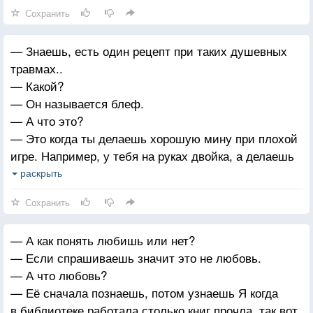
Сохранить
— Знаешь, есть один рецепт при таких душевных
травмах..
— Какой?
— Он называется блеф.
— А что это?
— Это когда ты делаешь хорошую мину при плохой
игре. Например, у тебя на руках двойка, а делаешь
вид, будто вытащила короля.
раскрыть
— И как мне это поможет?
Сохранить
— Ну если будешь делать вид, что у тебя все
хорошо, то все поверят. Если все поверят, то
— А как понять любишь или нет?
поверишь и ты. А у того, во что ты веришь, есть
— Если спрашиваешь значит это не любовь.
свойство сбываться.
— А что любовь?
— Её сначала познаешь, потом узнаешь Я когда
в библиотеке работала столько книг прочла, так вот