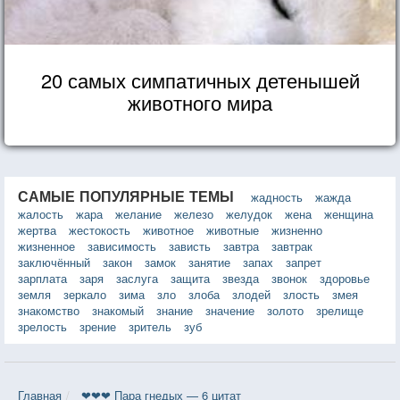
20 самых симпатичных детенышей
животного мира
САМЫЕ ПОПУЛЯРНЫЕ ТЕМЫ
жадность
жажда
жалость
жара
желание
железо
желудок
жена
женщина
жертва
жестокость
животное
животные
жизненно
жизненное
зависимость
зависть
завтра
завтрак
заключённый
закон
замок
занятие
запах
запрет
зарплата
заря
заслуга
защита
звезда
звонок
здоровье
земля
зеркало
зима
зло
злоба
злодей
злость
змея
знакомство
знакомый
знание
значение
золото
зрелище
зрелость
зрение
зритель
зуб
Главная
❤❤❤ Пара гнедых — 6 цитат