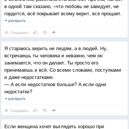
в одной там сказано, «что любовь не завидует, не
гордится, всё покрывает всему верит, все прощает.
» Так что если спрашиваешь не любовь это. Такое
раскрыть
не спрашивают, такое сердцем чувствуют.
Сохранить
Я стараюсь верить не людям, а в людей. Ну,
встречаешь ты человека и неважно, чем он
занимается, что он делает. Ты просто его
принимаешь и всё. Со всеми словами, поступками
и даже недостатками.
— А если недостатков больше? А если одни
недостатки?
— Так у всех есть недостатки. Только это неплохо
раскрыть
Это нормально.
Сохранить
Если женщина хочет выглядеть хорошо при