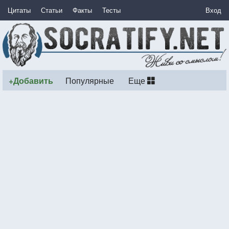
Цитаты
Статьи
Факты
Тесты
Вход
+Добавить
Популярные
Еще