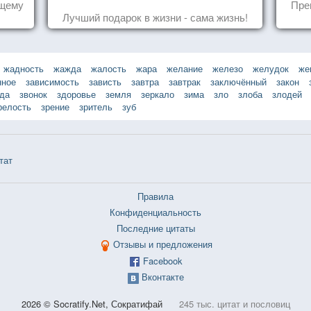
ящему
Пре
Лучший подарок в жизни - сама жизнь!
жадность
жажда
жалость
жара
желание
железо
желудок
же
нное
зависимость
зависть
завтра
завтрак
заключённый
закон
зда
звонок
здоровье
земля
зеркало
зима
зло
злоба
злодей
релость
зрение
зритель
зуб
тат
Правила
Конфиденциальность
Последние цитаты
Отзывы и предложения
Facebook
Вконтакте
2026 © Socratify.Net, Сократифай
245 тыс. цитат и пословиц