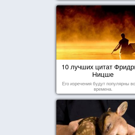
роль, которая выпала ему в сем
10 лучших цитат Фридр
Ницше
Его изречения будут популярны во
времена.