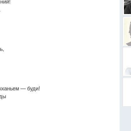
ний!
,
,
ь,
ыханьем — буди!
ады