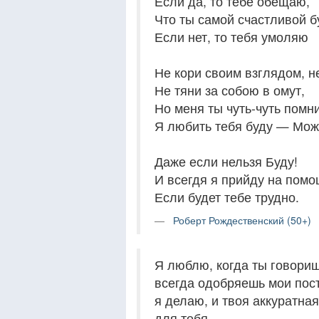
Если да, то тебе обещаю,
Что ты самой счастливой б
Если нет, то тебя умоляю
Не кори своим взглядом, н
Не тяни за собою в омут,
Но меня ты чуть-чуть помн
Я любить тебя буду — Мо
Даже если нельзя Буду!
И всегдя я прийду на помо
Если будет тебе трудно.
Роберт Рождественский (50+)
Я люблю, когда ты говоришь
всегда одобряешь мои посту
я делаю, и твоя аккуратная
для тебя.