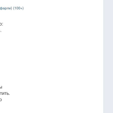
фарли) (100+)
о:
.
бы
тить.
о