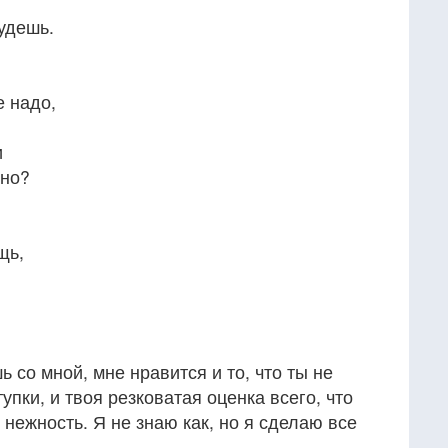
удешь.
е надо,
и
жно?
щь,
 со мной, мне нравится и то, что ты не
пки, и твоя резковатая оценка всего, что
 нежность. Я не знаю как, но я сделаю все