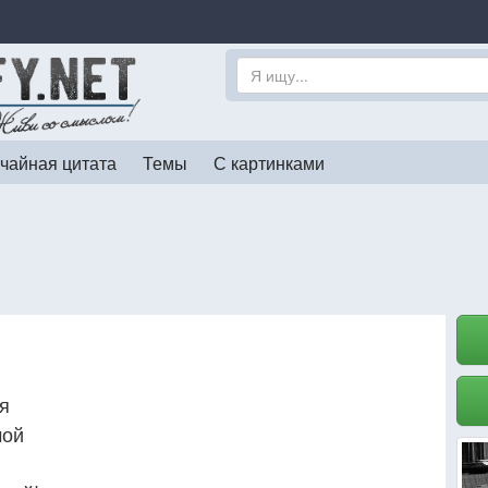
чайная цитата
Темы
С картинками
я
мой