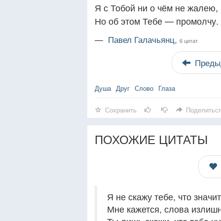
Я с Тобой ни о чём не жалею,
Но об этом Тебе — промолчу.
—
Павел Галачьянц,
6 цитат
Преды
Душа
Друг
Слово
Глаза
Сохранить
Поделитьс
ПОХОЖИЕ ЦИТАТЫ
Я не скажу тебе, что значи
Мне кажется, слова излишн