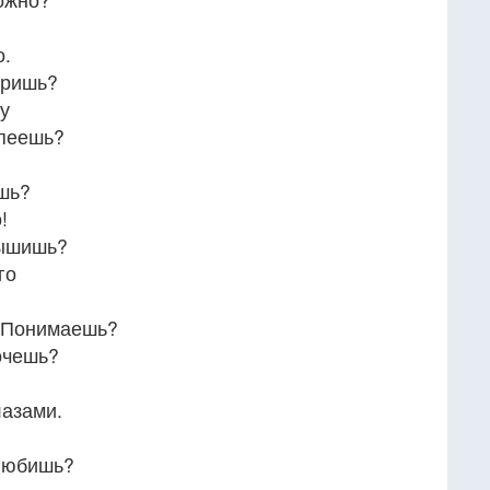
о.
еришь?
у
спеешь?
шь?
!
лышишь?
го
— Понимаешь?
очешь?
?
лазами.
 Любишь?