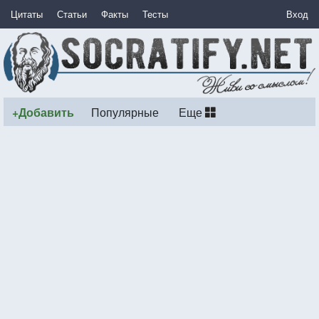
Цитаты
Статьи
Факты
Тесты
Вход
+Добавить
Популярные
Еще