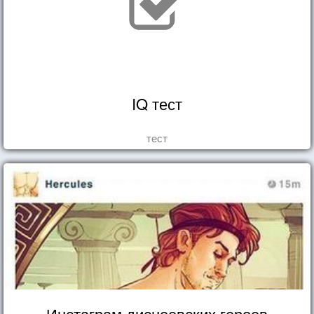
IQ тест
тест
Инстаграм диснеевских героев