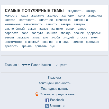
САМЫЕ ПОПУЛЯРНЫЕ ТЕМЫ
жадность
жажда
жалость
жара
желание
железо
желудок
жена
женщина
жертва
жестокость
животное
животные
жизненно
жизненное
зависимость
зависть
завтра
завтрак
заключённый
закон
замок
занятие
запах
запрет
зарплата
заря
заслуга
защита
звезда
звонок
здоровье
земля
зеркало
зима
зло
злоба
злодей
злость
змея
знакомство
знакомый
знание
значение
золото
зрелище
зрелость
зрение
зритель
зуб
Главная
❤❤❤ Павел Кашин — 7 цитат
Правила
Конфиденциальность
Последние цитаты
Отзывы и предложения
Facebook
Вконтакте