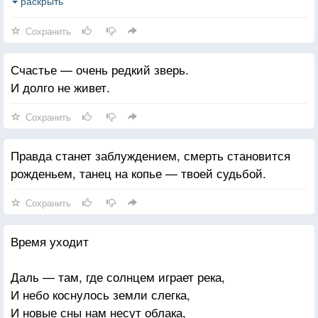
Ты не сумел, она не захотела. Любовь.
раскрыть
И если жить, то верно для нее.
Сохранить
И если быть, то верно уж не с телом.
Мы не сумели быть вдвоем. Какая смелость.
Счастье — очень редкий зверь.
И долго не живет.
Сохранить
Правда станет заблуждением, смерть становится
рожденьем, танец на копье — твоей судьбой.
Сохранить
Время уходит
Даль — там, где солнцем играет река,
И небо коснулось земли слегка,
И новые сны нам несут облака,