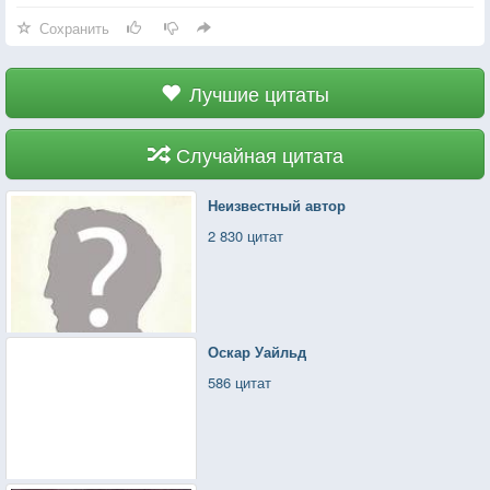
Я стою, и на краю
Сохранить
Стою, пою — подсолнух
Я иду, шагаю налегке вдалеке, ввысоке,
Лучшие цитаты
По головам кумиров.
Я рисую светлую звезду
Случайная цитата
На руке, на самой пясти мира.
Неизвестный автор
Эй, трубач ! Труби подъем !
2 830 цитат
Я нынче командиром.
А споткнусь, беги не трусь,
Ступай по мне, по миру.
Оскар Уайльд
Эй, балет! Галоп алле!
586 цитат
Мне 30 лет неполных.
Я стою, и на краю, стою, пою — подсолнух.