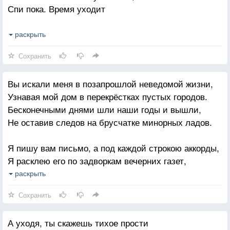
Спи пока. Время уходит
И каждая точка — дыра в иной мир,
раскрыть
И небо соткано из этих дыр,
Сохранить
Оно, будто белого голубя,
Ждёт тебя, а время уходит.
Вы искали меня в позапрошлой неведомой жизни,
Узнавая мой дом в перекрёстках пустых городов.
Выбери любую из дальних звёзд,
Бесконечными днями шли наши годы и вышли,
Ведь ты ещё, наверное, не жил всерьёз,
Не оставив следов на брусчатке минорных ладов.
И о тебе никто ещё не пел с такой тоской,
Милый мой время уходит.
Я пишу вам письмо, а под каждой строкою аккорды,
Я расклею его по задворкам вечерних газет,
Пусть весело бьётся звериный мотор,
Вы прочтёте, и может быть этот мир неоправданно
раскрыть
Подвластен крылу небывалый простор,
твёрдый
И море внизу, будто лужица,
Сохранить
Улыбнется и вдруг даст нам взлёт на одной полосе.
Кружится, а время уходит
А уходя, ты скажешь тихое прости
Я открою вам всё своё сердце как дверцу биплана,
Оно отдается сиреной в ушах,