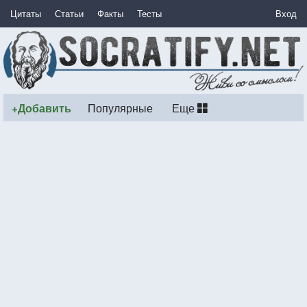
Цитаты
Статьи
Факты
Тесты
Вход
+Добавить
Популярные
Еще