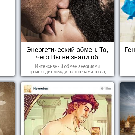
Энергетический обмен. То,
Ген
чего Вы не знали об
отношениях
Интенсивный обмен энергиями
происходит между партнерами тогда,
когда они испытывают симпатию друг к
другу...