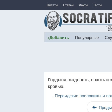
Цитаты
Статьи
Факты
Тесты
+Добавить
Популярные
Слу
Гордыня, жадность, похоть и 
кровью.
—
Персидские пословицы и по
Преды