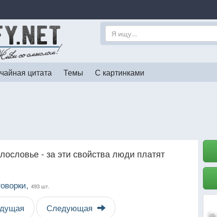
чайная цитата
Темы
С картинками
злословье - за эти свойства люди платят
говорки,
493 шт.
дущая
Следующая