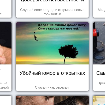
Слушай свое сердце и открывай новые
Мы 
...
горизонты!
т
Убойный юмор в открытках
Сам
ь не
Пре
силой
Сказал - как отрезал!
м ...