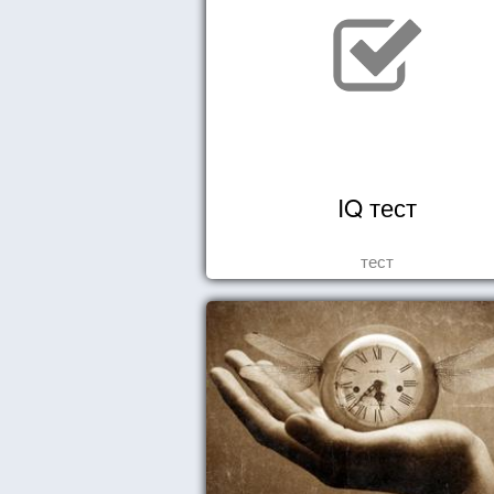
IQ тест
тест