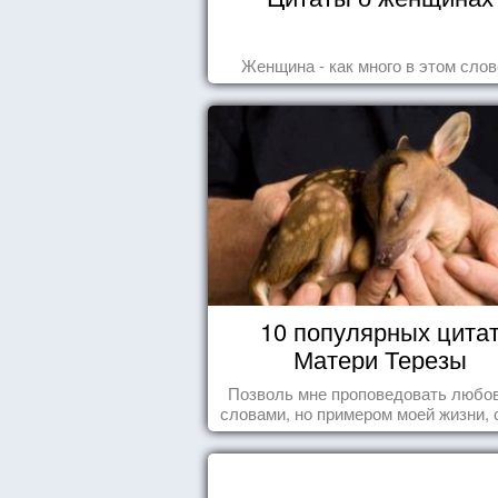
Женщина - как много в этом слове
10 популярных цита
Матери Терезы
Позволь мне проповедовать любов
словами, но примером моей жизни, 
влечения, воодушевляющим влияние