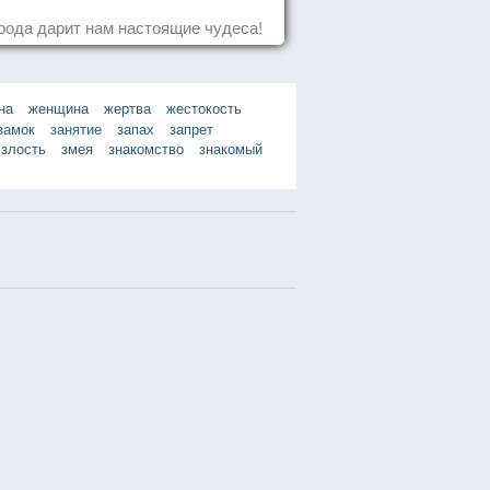
рода дарит нам настоящие чудеса!
на
женщина
жертва
жестокость
замок
занятие
запах
запрет
злость
змея
знакомство
знакомый