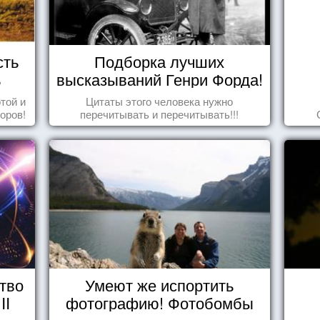
сть
Подборка лучших
ь
высказываний Генри Форда!
той и
Цитаты этого человека нужно
оров!
перечитывать и перечитывать!!!
тво
Умеют же испортить
II
фотографию! Фотобомбы