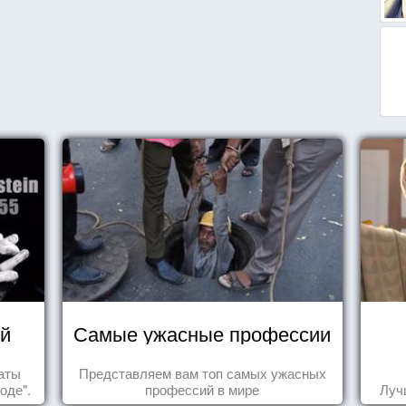
й
Самые ужасные профессии
таты
Представляем вам топ самых ужасных
оде".
профессий в мире
Луч