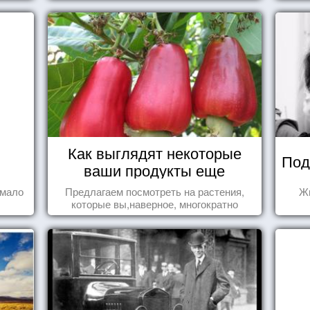
Как выглядят некоторые
Под
ваши продукты еще
живыми?
 мало
Предлагаем посмотреть на растения,
Жи
которые вы,наверное, многократно
видели , но никогда не представляли
себе, что употребляете их в пищу.