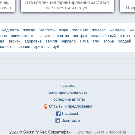
животных
лчек,
Эта коллекция гарантированно заставит
новую
вас смеяться вслух.
При
.
жадность
жажда
жалость
жара
желание
железо
желудок
же
нное
зависимость
зависть
завтра
завтрак
заключённый
закон
зда
звонок
здоровье
земля
зеркало
зима
зло
злоба
злодей
релость
зрение
зритель
зуб
Правила
Конфиденциальность
Последние цитаты
Отзывы и предложения
Facebook
Вконтакте
2026 © Socratify.Net, Сократифай
245 тыс. цитат и пословиц