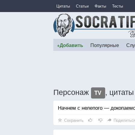
Цитаты
Статьи
Факты
Тесты
+Добавить
Популярные
Слу
Персонаж
, цитаты
TV
Начнем с нелепого — докопаемс
Сохранить
Поделитьс