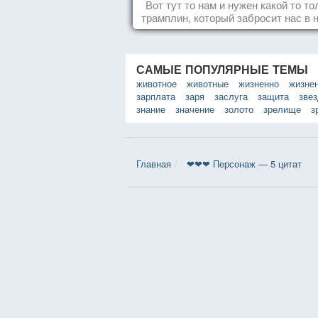
Вот тут то нам и нужен какой то то
трамплин, который забросит нас в 
реальность. БЛАГОДАРНОСТЬ
САМЫЕ ПОПУЛЯРНЫЕ ТЕМЫ
животное
животные
жизненно
жизне
зарплата
заря
заслуга
защита
зве
знание
значение
золото
зрелище
з
Главная
❤❤❤ Персонаж — 5 цитат