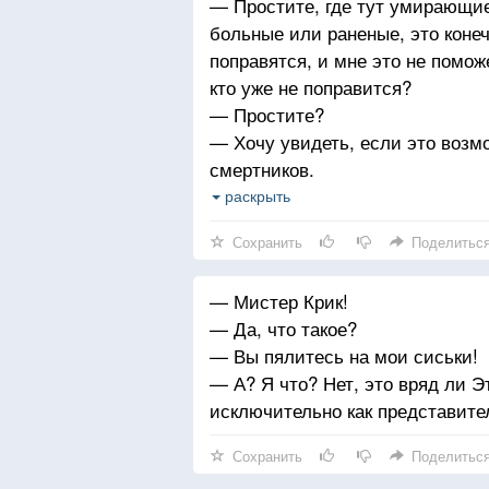
— Простите, где тут умирающие
больные или раненые, это конеч
поправятся, и мне это не поможе
кто уже не поправится?
— Простите?
— Хочу увидеть, если это возмо
смертников.
— Прошу прощения, вы на что-
раскрыть
— Да, на творческий ступор!
Сохранить
Поделитьс
— Мистер Крик!
— Да, что такое?
— Вы пялитесь на мои сиськи!
— А? Я что? Нет, это вряд ли Э
исключительно как представите
Сохранить
Поделитьс