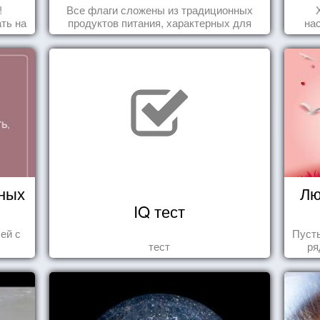
Сиднее
!
Все флаги сложены из традиционных
ть на
продуктов питания, характерных для
на
ить
этих стран.
ных
Лю
IQ тест
ей с
Пуст
тест
ря