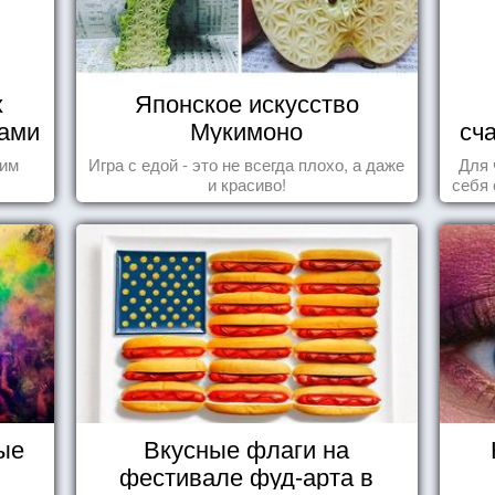
х
Японское искусство
нами
Мукимоно
сч
шим
Игра с едой - это не всегда плохо, а даже
Для 
и красиво!
себя 
дари
ка
ые
Вкусные флаги на
фестивале фуд-арта в