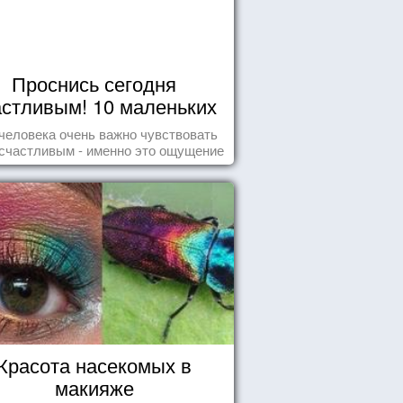
Проснись сегодня
астливым! 10 маленьких
радостей настоящего
человека очень важно чувствовать
Счастья
счастливым - именно это ощущение
т позитивные эмоции и превращает
ждый день в маленький праздник.
Красота насекомых в
макияже