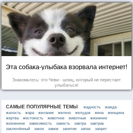
Эта собака-улыбака взорвала интернет!
Знакомьтесь: это Чеви - шпиц, который не перестает
улыбаться!
САМЫЕ ПОПУЛЯРНЫЕ ТЕМЫ
жадность
жажда
жалость
жара
желание
железо
желудок
жена
женщина
жертва
жестокость
животное
животные
жизненно
жизненное
зависимость
зависть
завтра
завтрак
заключённый
закон
замок
занятие
запах
запрет