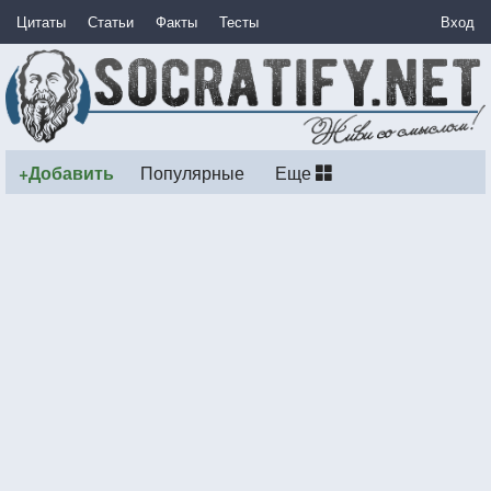
Цитаты
Статьи
Факты
Тесты
Вход
+Добавить
Популярные
Еще