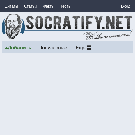
Цитаты
Статьи
Факты
Тесты
Вход
+Добавить
Популярные
Еще