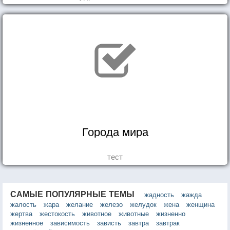
Города мира
тест
САМЫЕ ПОПУЛЯРНЫЕ ТЕМЫ
жадность
жажда
жалость
жара
желание
железо
желудок
жена
женщина
жертва
жестокость
животное
животные
жизненно
жизненное
зависимость
зависть
завтра
завтрак