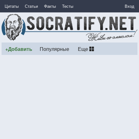
Цитаты
Статьи
Факты
Тесты
Вход
+Добавить
Популярные
Еще