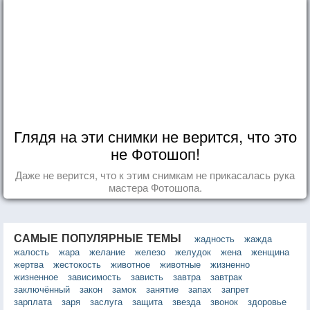
Глядя на эти снимки не верится, что это
не Фотошоп!
Даже не верится, что к этим снимкам не прикасалась рука
мастера Фотошопа.
САМЫЕ ПОПУЛЯРНЫЕ ТЕМЫ
жадность
жажда
жалость
жара
желание
железо
желудок
жена
женщина
жертва
жестокость
животное
животные
жизненно
жизненное
зависимость
зависть
завтра
завтрак
заключённый
закон
замок
занятие
запах
запрет
зарплата
заря
заслуга
защита
звезда
звонок
здоровье