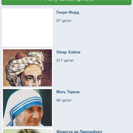
Генри Форд
57 цитат
Омар Хайям
517 цитат
Мать Тереза
66 цитат
Франсуа де Ларошфуко