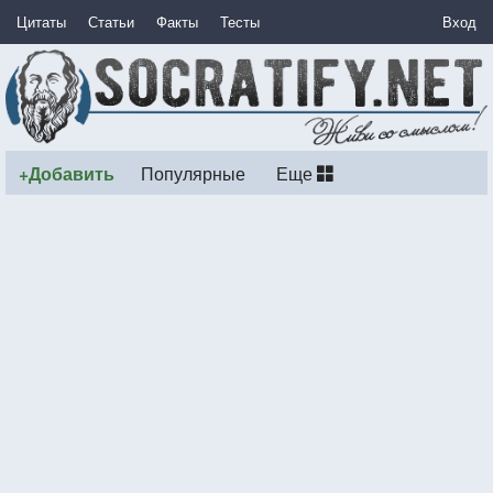
Цитаты
Статьи
Факты
Тесты
Вход
+Добавить
Популярные
Еще