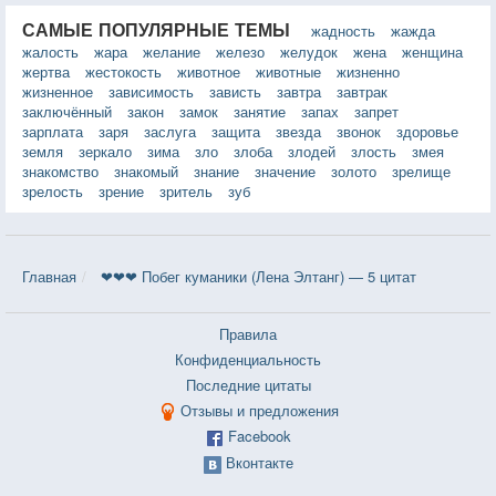
САМЫЕ ПОПУЛЯРНЫЕ ТЕМЫ
жадность
жажда
жалость
жара
желание
железо
желудок
жена
женщина
жертва
жестокость
животное
животные
жизненно
жизненное
зависимость
зависть
завтра
завтрак
заключённый
закон
замок
занятие
запах
запрет
зарплата
заря
заслуга
защита
звезда
звонок
здоровье
земля
зеркало
зима
зло
злоба
злодей
злость
змея
знакомство
знакомый
знание
значение
золото
зрелище
зрелость
зрение
зритель
зуб
Главная
❤❤❤ Побег куманики (Лена Элтанг) — 5 цитат
Правила
Конфиденциальность
Последние цитаты
Отзывы и предложения
Facebook
Вконтакте