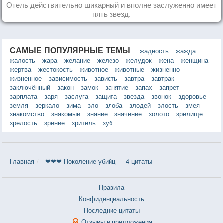
Отель действительно шикарный и вполне заслуженно имеет
пять звезд.
САМЫЕ ПОПУЛЯРНЫЕ ТЕМЫ
жадность
жажда
жалость
жара
желание
железо
желудок
жена
женщина
жертва
жестокость
животное
животные
жизненно
жизненное
зависимость
зависть
завтра
завтрак
заключённый
закон
замок
занятие
запах
запрет
зарплата
заря
заслуга
защита
звезда
звонок
здоровье
земля
зеркало
зима
зло
злоба
злодей
злость
змея
знакомство
знакомый
знание
значение
золото
зрелище
зрелость
зрение
зритель
зуб
Главная
❤❤❤ Поколение убийц — 4 цитаты
Правила
Конфиденциальность
Последние цитаты
Отзывы и предложения