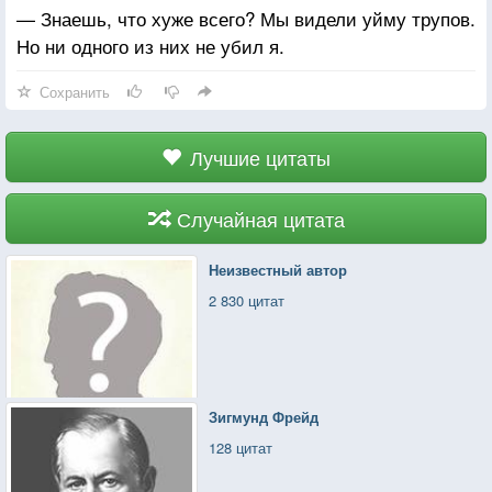
— Знаешь, что хуже всего? Мы видели уйму трупов.
Хоть ты и принял меня за попивающего пивко
Но ни одного из них не убил я.
гомика-коммуниста. Если ты, со своими
бисексуальными родителями предпочитаешь мир,
Сохранить
то я кровожадный вояка просыпаюсь каждое утро с
надеждой убить своих врагов и уничтожить их
Лучшие цитаты
цивилизацию. Засунь свой мир себе в задницу,
Фредди. Война – вот единственный долбаный
выход! И спасибо за письмо. Твой преданный друг
Случайная цитата
Рэй».
Неизвестный автор
2 830 цитат
Зигмунд Фрейд
128 цитат