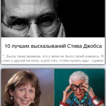
10 лучших высказываний Стива Джобса
"...Были такие времена, что у меня не было своей комнаты. Я
спал у друзей на полу, а для того, чтобы купить еды - сдавал
бутылки из под кока-колы"