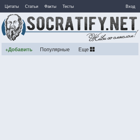
Цитаты
Статьи
Факты
Тесты
Вход
+Добавить
Популярные
Еще