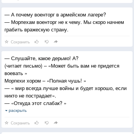
— А почему военторг в армейском лагере?
— Морпехам военторг не к чему. Мы скоро начнем
грабить вражескую страну.
Сохранить
— Слушайте, какое дерьмо! А?
(читает письмо) – «Может быть вам не придется
воевать »
Морпехи хором – «Полная чушь! »
— « мир всегда лучше войны и будет хорошо, если
никто не пострадает».
— «Откуда этот слабак? »
— «Фредерик Файэрстоун, Спенсер Роуд, Чеви-
раскрыть
чейз, штат Мэриленд».
Сохранить
— «Дорогой Фредерик! Спасибо за письмо. Но
я американский морпех и рожден, чтобы убивать.