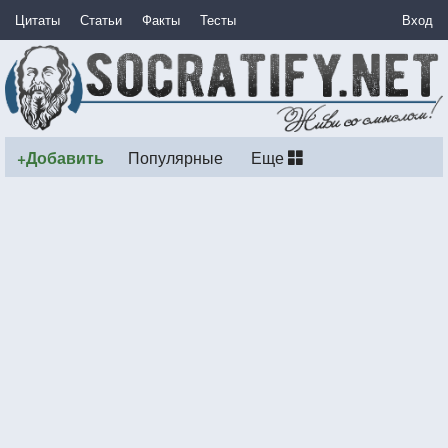
Цитаты
Статьи
Факты
Тесты
Вход
+Добавить
Популярные
Еще