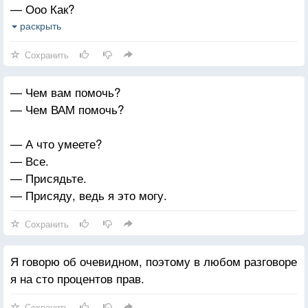
— Ооо Как?
— Проссал все до последнего.
раскрыть
— На что?
Сохранить
— На танк.
— На какой танк?
— Чем вам помочь?
— На первый попавшийся.
— Чем ВАМ помочь?
— А что умеете?
— Все.
— Присядьте.
— Присяду, ведь я это могу.
Сохранить
Я говорю об очевидном, поэтому в любом разговоре
я на сто процентов прав.
Сохранить