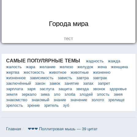
Города мира
тест
САМЫЕ ПОПУЛЯРНЫЕ ТЕМЫ
жадность
жажда
жалость
жара
желание
железо
желудок
жена
женщина
жертва
жестокость
животное
животные
жизненно
жизненное
зависимость
зависть
завтра
завтрак
заключённый
закон
замок
занятие
запах
запрет
зарплата
заря
заслуга
защита
звезда
звонок
здоровье
земля
зеркало
зима
зло
злоба
злодей
злость
змея
знакомство
знакомый
знание
значение
золото
зрелище
зрелость
зрение
зритель
зуб
Главная
❤❤❤ Поллитровая мышь — 39 цитат