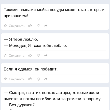
важнее, чем её понимать. Так думаю и я.
Такими темпами мойка посуды может стать вторым
Мы не можем знать
призванием!
Поэтому не принимайте жизнь как должное
Но и не воспринимайте её слишком серьёзно
Сохранить
Не откладывай то, чего ты действительно хочешь
Не оставляй ничего недопонятым
— Я тебя люблю.
Убедись, что люди, которые тебе дороги, знают
— Молодец Я тоже тебя люблю.
Убедись, что они знают о твоих чувствах
Убедись, что они знают о твоих чувствах
Сохранить
Потому что просто вот так
Убедись, что они знают о твоих чувствах Потому
Если я сдамся, он победит.
что просто вот так Всё может кончиться.
Сохранить
— Смотри, на этих полках авторы, которые жили
вместе, а потом погибли или загремели в тюрьму.
— Без дураков?