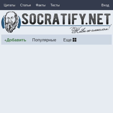
Цитаты
Статьи
Факты
Тесты
Вход
+Добавить
Популярные
Еще