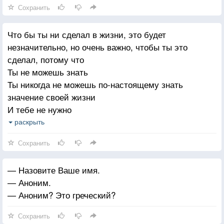
Сохранить
Что бы ты ни сделал в жизни, это будет
незначительно, но очень важно, чтобы ты это
сделал, потому что
Ты не можешь знать
Ты никогда не можешь по-настоящему знать
значение своей жизни
И тебе не нужно
Просто знай, что твоя жизнь имеет значение
раскрыть
Каждая жизнь имеет значение длится она сотню лет
Сохранить
или сотню секунд Каждая жизнь
Каждая смерть по-своему меняет мир
— Назовите Ваше имя.
Ганди знал это. Он знал, что его жизнь будет для
— Аноним.
кого-то что-то значить, когда-нибудь, как-нибудь. И с
— Аноним? Это греческий?
такой же уверенностью он знал, что никогда не
узнает этого значения
Сохранить
Он понимал, что наслаждаться жизнью гораздо