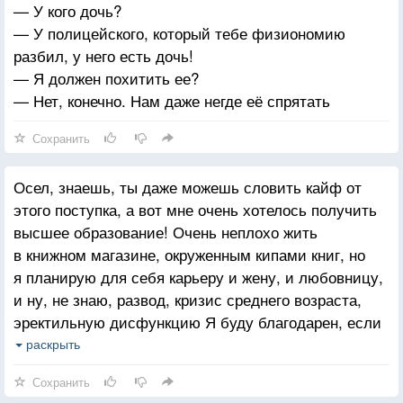
— У кого дочь?
— У полицейского, который тебе физиономию
разбил, у него есть дочь!
— Я должен похитить ее?
— Нет, конечно. Нам даже негде её спрятать
Сохранить
Осел, знаешь, ты даже можешь словить кайф от
этого поступка, а вот мне очень хотелось получить
высшее образование! Очень неплохо жить
в книжном магазине, окруженным кипами книг, но
я планирую для себя карьеру и жену, и любовницу,
и ну, не знаю, развод, кризис среднего возраста,
эректильную дисфункцию Я буду благодарен, если
ты будешь держать свои комплексы и свой детский
раскрыть
нигилизм при себе!
Сохранить