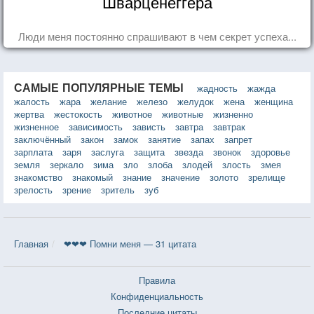
Шварценеггера
Люди меня постоянно спрашивают в чем секрет успеха...
САМЫЕ ПОПУЛЯРНЫЕ ТЕМЫ
жадность
жажда
жалость
жара
желание
железо
желудок
жена
женщина
жертва
жестокость
животное
животные
жизненно
жизненное
зависимость
зависть
завтра
завтрак
заключённый
закон
замок
занятие
запах
запрет
зарплата
заря
заслуга
защита
звезда
звонок
здоровье
земля
зеркало
зима
зло
злоба
злодей
злость
змея
знакомство
знакомый
знание
значение
золото
зрелище
зрелость
зрение
зритель
зуб
Главная
❤❤❤ Помни меня — 31 цитата
Правила
Конфиденциальность
Последние цитаты