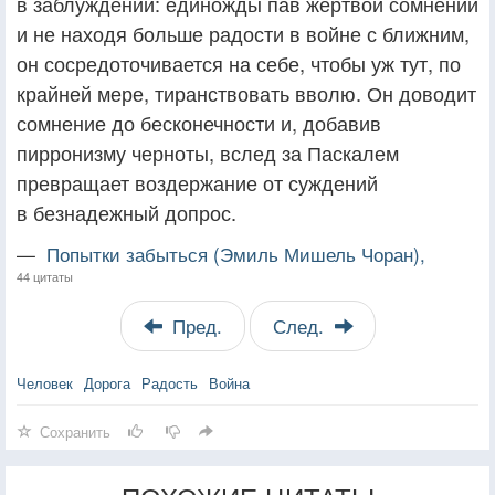
в заблуждении: единожды пав жертвой сомнений
и не находя больше радости в войне с ближним,
он сосредоточивается на себе, чтобы уж тут, по
крайней мере, тиранствовать вволю. Он доводит
сомнение до бесконечности и, добавив
пирронизму черноты, вслед за Паскалем
превращает воздержание от суждений
в безнадежный допрос.
—
Попытки забыться (Эмиль Мишель Чоран),
44 цитаты
Пред.
След.
Человек
Дорога
Радость
Война
Сохранить