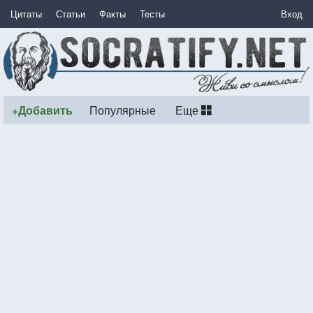
Цитаты
Статьи
Факты
Тесты
Вход
+Добавить
Популярные
Еще