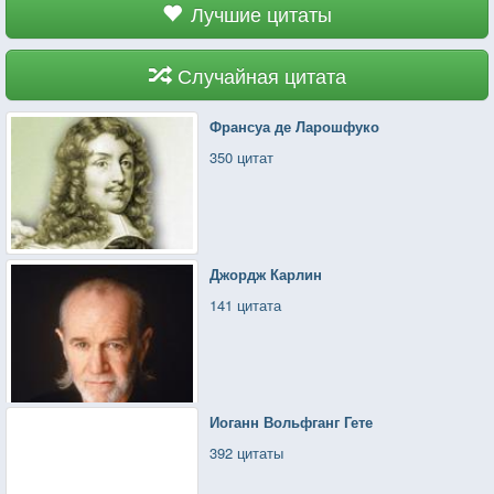
Лучшие цитаты
Случайная цитата
Франсуа де Ларошфуко
350 цитат
Джордж Карлин
141 цитата
Иоганн Вольфганг Гете
392 цитаты