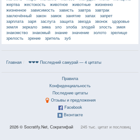
жертва
жестокость
животное
животные
жизненно
жизненное
зависимость
зависть
завтра
завтрак
заключённый
закон
замок
занятие
запах
запрет
зарплата
заря
заслуга
защита
звезда
звонок
здоровье
земля
зеркало
зима
зло
злоба
злодей
злость
змея
знакомство
знакомый
знание
значение
золото
зрелище
зрелость
зрение
зритель
зуб
Главная
❤❤❤ Последний самурай — 4 цитаты
Правила
Конфиденциальность
Последние цитаты
Отзывы и предложения
Facebook
Вконтакте
2026 © Socratify.Net, Сократифай
245 тыс. цитат и пословиц