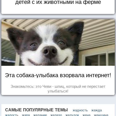
детей с их животными на ферме
Эта собака-улыбака взорвала интернет!
Знакомьтесь: это Чеви - шпиц, который не перестает
улыбаться!
САМЫЕ ПОПУЛЯРНЫЕ ТЕМЫ
жадность
жажда
жалость
жара
желание
железо
желудок
жена
женщина