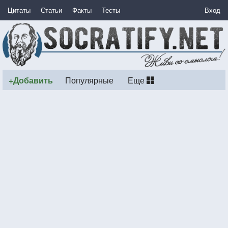
Цитаты
Статьи
Факты
Тесты
Вход
+Добавить
Популярные
Еще