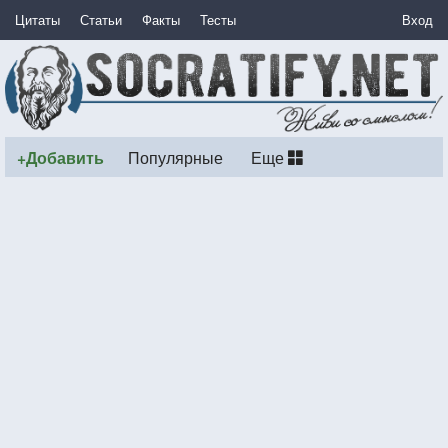
Цитаты
Статьи
Факты
Тесты
Вход
+Добавить
Популярные
Еще