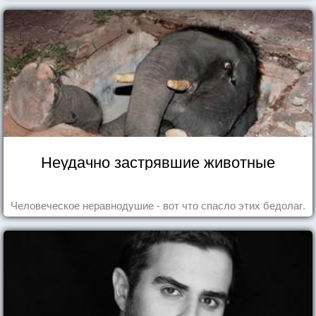
Неудачно застрявшие животные
Человеческое неравнодушие - вот что спасло этих бедолаг.