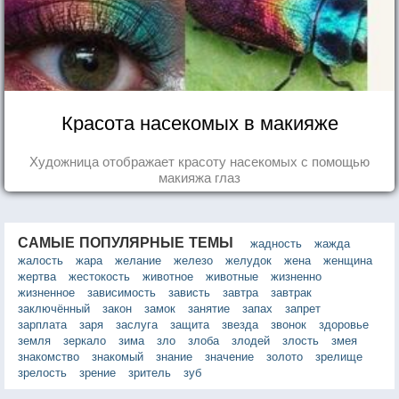
Красота насекомых в макияже
Художница отображает красоту насекомых с помощью
макияжа глаз
САМЫЕ ПОПУЛЯРНЫЕ ТЕМЫ
жадность
жажда
жалость
жара
желание
железо
желудок
жена
женщина
жертва
жестокость
животное
животные
жизненно
жизненное
зависимость
зависть
завтра
завтрак
заключённый
закон
замок
занятие
запах
запрет
зарплата
заря
заслуга
защита
звезда
звонок
здоровье
земля
зеркало
зима
зло
злоба
злодей
злость
змея
знакомство
знакомый
знание
значение
золото
зрелище
зрелость
зрение
зритель
зуб