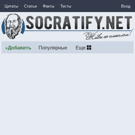
Цитаты
Статьи
Факты
Тесты
Вход
+Добавить
Популярные
Еще