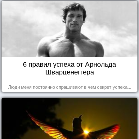
6 правил успеха от Арнольда
Шварценеггера
Люди меня постоянно спрашивают в чем секрет успеха...