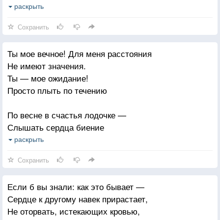
- Тебе!
раскрыть
- За что?
Сохранить
- Просто так конечно.
Прости, что любовь моя грешна! -
Ты мое вечное! Для меня расстояния
Но святей не сыщешь нигде.
Не имеют значения.
- Это все мне?
Ты — мое ожидание!
- Тебе!
Просто плыть по течению
- Надолго?
- Поверишь? — навеки!
По весне в счастья лодочке —
Пока не иссякнут реки,
Слышать сердца биение
И мир не утонет во мгле.
И ловить с неба звездочки,
раскрыть
- Это все мне?
Разрушая сомнения.
- Тебе!
Сохранить
- Так разве бывает?
Ты — мое наваждение!
- Бывает!
Если б вы знали: как это бывает —
Море ласки и нежности,
И в Арктике лед вдруг тает,
Сердце к другому навек прирастает,
Глаз зеленых свечение —
Поверив пришедшей весне.
Не оторвать, истекающих кровью,
Островки неизбежности.
- Это все мне?