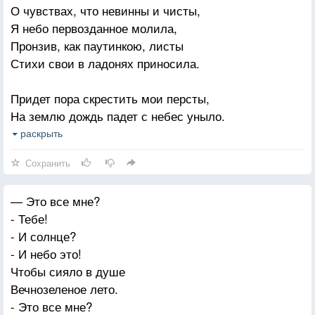
О чувствах, что невинны и чисты,
Кивнет — глотну печали.
Я небо первозданное молила,
Напрасно мы тогда
Пронзив, как паутинкою, листы
На счастье загадали.
Стихи свои в ладонях приносила.
Придет пора скрестить мои персты,
На землю дождь падет с небес уныло.
Средь этой наступившей пустоты
раскрыть
Ты помни! — о тебе я не забыла.
Сохранить
Ни плиты, ни могильные кресты
— Это все мне?
Моей любви не одолеют силы.
- Тебе!
И вздрогнешь ты, услышав, как кусты
- И солнце?
Прошепчут на ветру: «Я рядом, милый».
- И небо это!
Чтобы сияло в душе
Вечнозеленое лето.
- Это все мне?