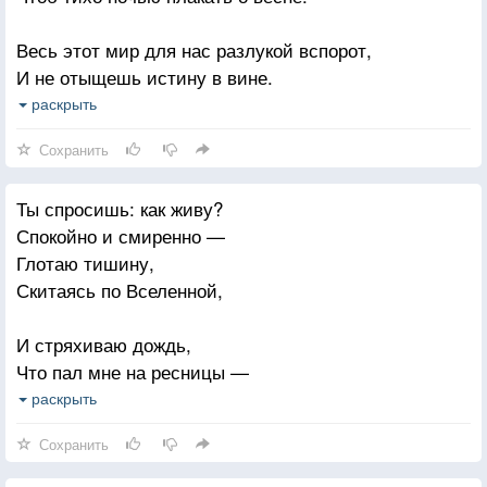
Вьется жизни моей нить
Весь этот мир для нас разлукой вспорот,
В поле, где цветет ромашка.
И не отыщешь истину в вине.
Мне дано тебя любить! —
О, будь же проклят тот далекий город,
раскрыть
Остальное все не важно.
В котором ты принадлежишь не мне!
Сохранить
Ты спросишь: как живу?
Спокойно и смиренно —
Глотаю тишину,
Скитаясь по Вселенной,
И стряхиваю дождь,
Что пал мне на ресницы —
В руках ни журавля,
раскрыть
Ни маленькой синицы.
Сохранить
Ромашка головой