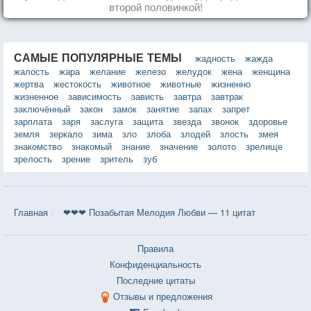
второй половинкой!
САМЫЕ ПОПУЛЯРНЫЕ ТЕМЫ
жадность
жажда
жалость
жара
желание
железо
желудок
жена
женщина
жертва
жестокость
животное
животные
жизненно
жизненное
зависимость
зависть
завтра
завтрак
заключённый
закон
замок
занятие
запах
запрет
зарплата
заря
заслуга
защита
звезда
звонок
здоровье
земля
зеркало
зима
зло
злоба
злодей
злость
змея
знакомство
знакомый
знание
значение
золото
зрелище
зрелость
зрение
зритель
зуб
Главная
❤❤❤ Позабытая Мелодия Любви — 11 цитат
Правила
Конфиденциальность
Последние цитаты
Отзывы и предложения