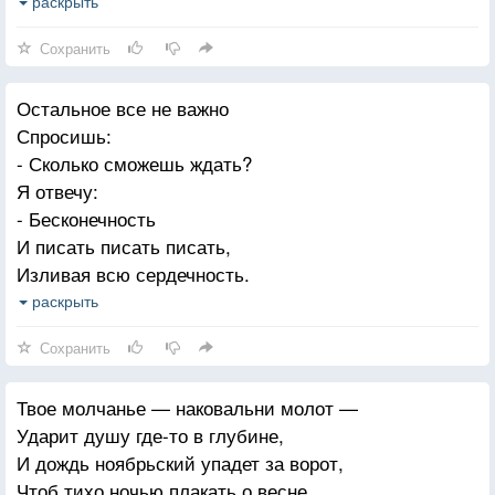
За окнами проснется скоро май,
раскрыть
И в нашем парке соловьи зальются.
Сохранить
Ты просто появляйся невзначай,
Остальное все не важно
Дари ромашки полевые снова,
Спросишь:
И об одном, прошу, не забывай:
- Сколько сможешь ждать?
«Любовь» и «ты» — два неразрывных слова!
Я отвечу:
- Бесконечность
И писать писать писать,
Изливая всю сердечность.
Сотую сменив тетрадь,
раскрыть
Перебрав слова и строки,
Сохранить
Не устану повторять:
- Для любви не важны сроки!
Твое молчанье — наковальни молот —
Поутру сиренью май
Ударит душу где-то в глубине,
Распустился за окошком
И дождь ноябрьский упадет за ворот,
Заварю зеленый чай.
Чтоб тихо ночью плакать о весне.
Нежится на солнце кошка.