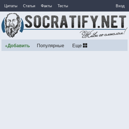
Цитаты
Статьи
Факты
Тесты
Вход
+Добавить
Популярные
Еще