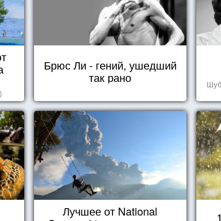
от
Брюс Ли - гений, ушедший
а
так рано
Шуб
)
Лучшее от National
в