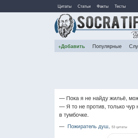
Цитаты
Статьи
Факты
Тесты
+Добавить
Популярные
Слу
— Пока я не найду жильё, мож
— Я то не против, только чур
в тумбочке.
—
Пожиратель душ,
53 цитаты