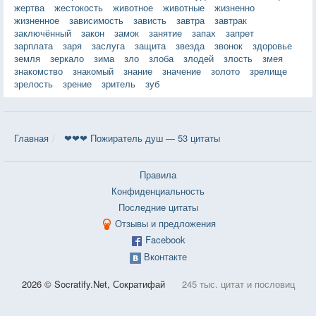
жертва
жестокость
животное
животные
жизненно
жизненное
зависимость
зависть
завтра
завтрак
заключённый
закон
замок
занятие
запах
запрет
зарплата
заря
заслуга
защита
звезда
звонок
здоровье
земля
зеркало
зима
зло
злоба
злодей
злость
змея
знакомство
знакомый
знание
значение
золото
зрелище
зрелость
зрение
зритель
зуб
Главная
❤❤❤ Пожиратель душ — 53 цитаты
Правила
Конфиденциальность
Последние цитаты
Отзывы и предложения
Facebook
Вконтакте
2026 © Socratify.Net, Сократифай
245 тыс. цитат и пословиц