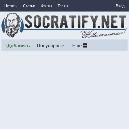
Цитаты
Статьи
Факты
Тесты
Вход
+Добавить
Популярные
Еще