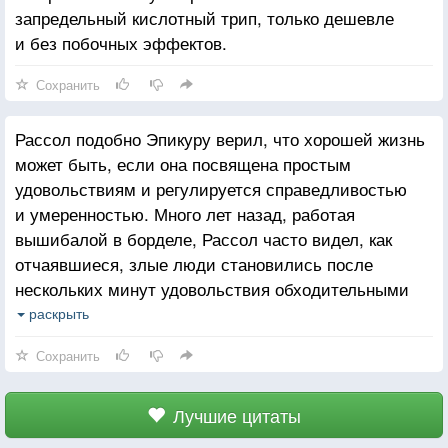
запредельный кислотный трип, только дешевле
и без побочных эффектов.
Сохранить
Рассол подобно Эпикуру верил, что хорошей жизнь
может быть, если она посвящена простым
удовольствиям и регулируется справедливостью
и умеренностью. Много лет назад, работая
вышибалой в борделе, Рассол часто видел, как
отчаявшиеся, злые люди становились после
нескольких минут удовольствия обходительными
и весёлыми. Тогда он и поклялся когда-нибудь
раскрыть
открыть свой публичный дом, но на продажу
Сохранить
выставили ветхий магазин с двумя бензоколонками,
и Рассол пошёл на компромисс со своей мечтой,
купил его и начал доставлять публике удовольствия
Лучшие цитаты
иного рода.