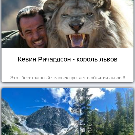
Кевин Ричардсон - король львов
Этот бесстрашный человек прыгает в объятия львов!!!