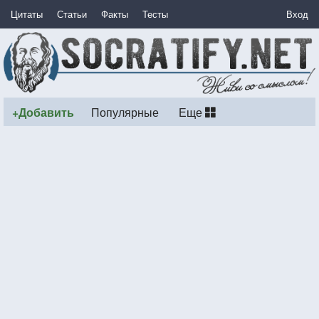
Цитаты
Статьи
Факты
Тесты
Вход
+Добавить
Популярные
Еще