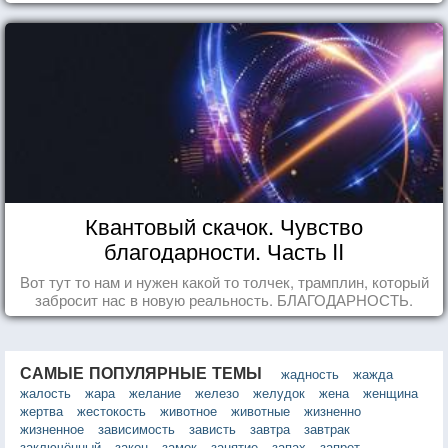
Квантовый скачок. Чувство
благодарности. Часть II
Вот тут то нам и нужен какой то толчек, трамплин, который
забросит нас в новую реальность. БЛАГОДАРНОСТЬ.
САМЫЕ ПОПУЛЯРНЫЕ ТЕМЫ
жадность
жажда
жалость
жара
желание
железо
желудок
жена
женщина
жертва
жестокость
животное
животные
жизненно
жизненное
зависимость
зависть
завтра
завтрак
заключённый
закон
замок
занятие
запах
запрет