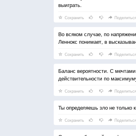
выиграть.
Сохранить
Поделитьс
Во всяком случае, по напряжен
Леннокс понимает, в высказыва
Сохранить
Поделитьс
Баланс вероятности. С мечтами 
действительности по максимум
Сохранить
Поделитьс
Ты определяешь зло не только ка
Сохранить
Поделитьс