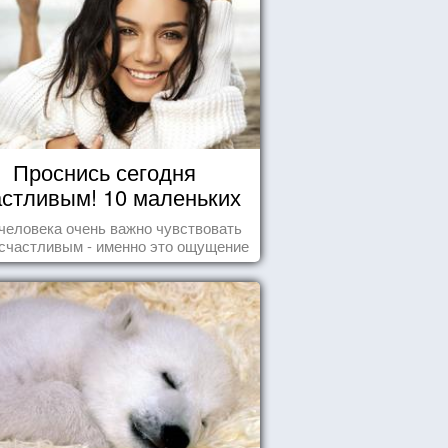
Проснись сегодня
астливым! 10 маленьких
радостей настоящего
человека очень важно чувствовать
Счастья
счастливым - именно это ощущение
т позитивные эмоции и превращает
ждый день в маленький праздник.