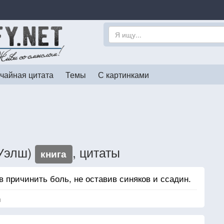
чайная цитата
Темы
С картинками
 Уэлш)
, цитаты
книга
 причинить боль, не оставив синяков и ссадин.
я