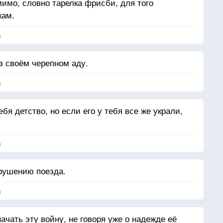
мимо, словно тарелка фрисби, для того
кам.
я
 в своём черепном аду.
я
бя детство, но если его у тебя все же украли,
я
рушению поезда.
я
ачать эту войну, не говоря уже о надежде её