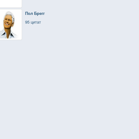
Пол Брегг
95 цитат