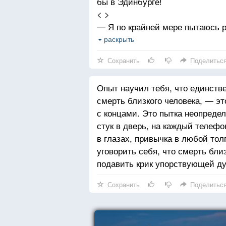
бы в Эдинбурге!
< >
— Я по крайней мере пытаюсь р
— Вот, значит, как это называет
раскрыть
Внезапно, по её взгляду и тону
Сохранить
Поделитьс
одиночества. Он хочет сказать:
а получается:
Опыт научил тебя, что единств
— Что хочу, то и делаю, тем бол
смерть близкого человека, — эт
с концами. Это пытка неопреде
стук в дверь, на каждый телеф
в глазах, привычка в любой то
уговорить себя, что смерть бли
подавить крик упорствующей ду
Сохранить
Поделитьс