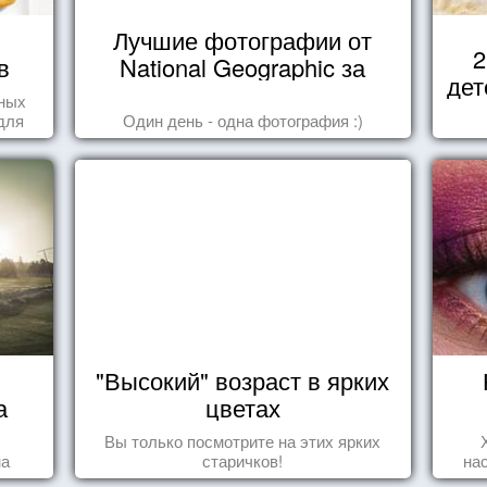
Лучшие фотографии от
2
в
National Geographic за
дет
октябрь 2014
нных
для
Один день - одна фотография :)
"Высокий" возраст в ярких
а
цветах
Вы только посмотрите на этих ярких
на
старичков!
на