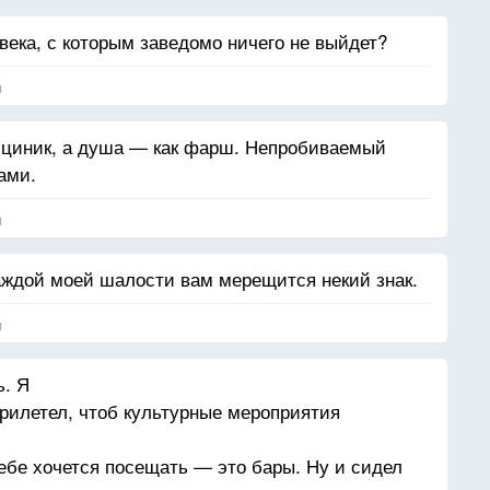
века, с которым заведомо ничего не выйдет?
я
 циник, а душа — как фарш. Непробиваемый
ами.
я
аждой моей шалости вам мерещится некий знак.
я
ь. Я
прилетел, чтоб культурные мероприятия
тебе хочется посещать — это бары. Ну и сидел