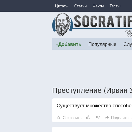
Цитаты
Статьи
Факты
Тесты
+Добавить
Популярные
Слу
Преступление (Ирвин
Существует множество способов
Сохранить
Поделитьс