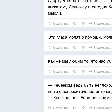
Стартует обратный отсчёт, как в
выжатому Ленноксу и сегодня бу
мысли.
Сохранить
Поделитьс
Эти глаза молят о помощи, мол
Сохранить
Поделитьс
Как же мы любим то, что нас уб
Сохранить
Поделитьс
— Ребёнком ведь быть неплохо,
не то с вопросительной интонац
— Конечно, нет. Если не заним
Сохранить
Поделитьс