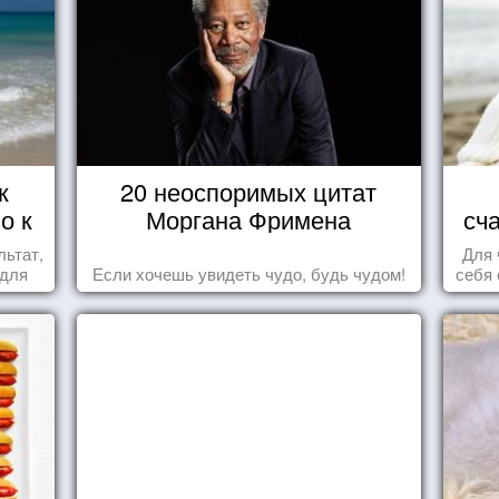
к
20 неоспоримых цитат
о к
Моргана Фримена
сч
льтат,
Для 
 для
Если хочешь увидеть чудо, будь чудом!
себя 
дари
ка