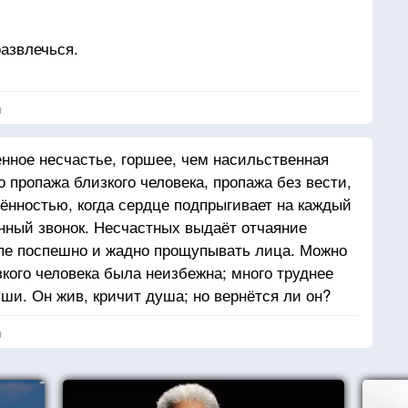
азвлечься.
ся.
, Леннокс понимает всю глубину своего
я
 «Я умираю, пожалуйста, спаси меня»,
енное несчастье, горшее, чем насильственная
ее в отпуске. А если ты против, иди на хрен.
о пропажа близкого человека, пропажа без вести,
лённостью, когда сердце подпрыгивает на каждый
онный звонок. Несчастных выдаёт отчаяние
лпе поспешно и жадно прощупывать лица. Можно
зкого человека была неизбежна; много труднее
ши. Он жив, кричит душа; но вернётся ли он?
я