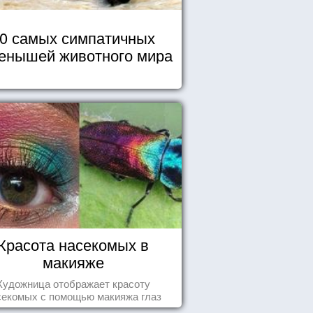
0 самых симпатичных
енышей животного мира
Красота насекомых в
макияже
Художница отображает красоту
секомых с помощью макияжа глаз