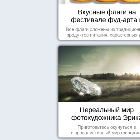
Вкусные флаги на
фестивале фуд-арта 
Сиднее
Все флаги сложены из традицио
продуктов питания, характерных 
этих стран.
Нереальный мир
фотохудожника Эрик
Йоханссона
Приготовьтесь окунуться в
сюрреалистичный мир господи
Йоханссона