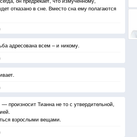
сегда, он предрекает, что измученному,
дет отказано в сне. Вместо сна ему полагаются
я
ьба адресована всем – и никому.
я
ивает.
я
 — произносит Тианна не то с утвердительной,
ией.
аться взрослыми вещами.
я