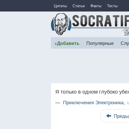
Цитаты
Статьи
Факты
Тесты
+Добавить
Популярные
Слу
Я только в одном глубоко уб
—
Приключения Электроника,
1
Преды