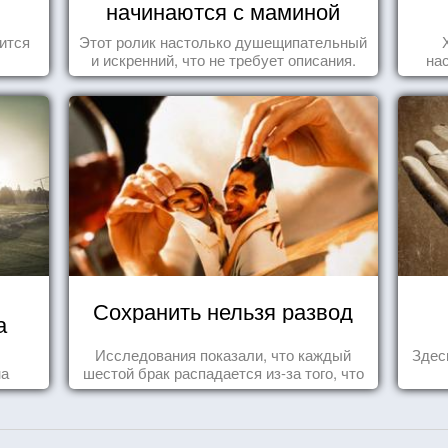
начинаются с маминой
колыбели
ится
Этот ролик настолько душещипательный
и искренний, что не требует описания.
на
Сохранить нельзя развод
а
Исследования показали, что каждый
Здес
на
шестой брак распадается из-за того, что
одного из супругов не устраивает та
роль, которая выпала ему в семье.