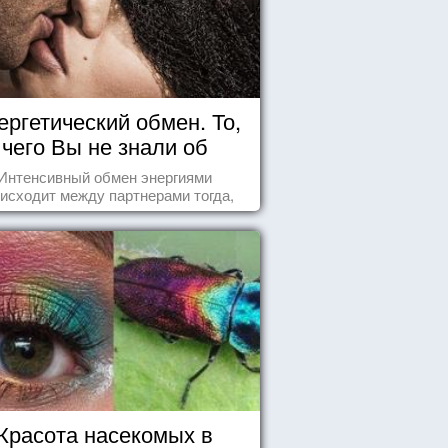
ергетический обмен. То,
чего Вы не знали об
отношениях
Интенсивный обмен энергиями
исходит между партнерами тогда,
а они испытывают симпатию друг к
другу...
Красота насекомых в