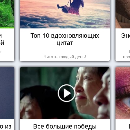
и
Топ 10 вдохновляющих
Эн
ой
цитат
е
Читать каждый день!
про
когд
о из
Все большие победы