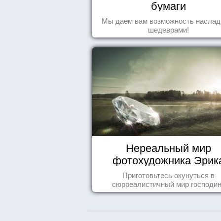
бумаги
Мы даем вам возможность наслад
шедеврами!
Нереальный мир
фотохудожника Эрик
Йоханссона
Приготовьтесь окунуться в
сюрреалистичный мир господи
Йоханссона