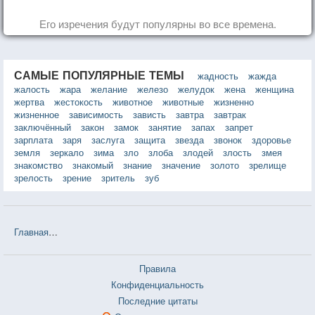
Его изречения будут популярны во все времена.
САМЫЕ ПОПУЛЯРНЫЕ ТЕМЫ
жадность
жажда
жалость
жара
желание
железо
желудок
жена
женщина
жертва
жестокость
животное
животные
жизненно
жизненное
зависимость
зависть
завтра
завтрак
заключённый
закон
замок
занятие
запах
запрет
зарплата
заря
заслуга
защита
звезда
звонок
здоровье
земля
зеркало
зима
зло
злоба
злодей
злость
змея
знакомство
знакомый
знание
значение
золото
зрелище
зрелость
зрение
зритель
зуб
Главная
❤❤❤ Приключения Шерлока Холмса и доктора Ватсона: 
Правила
Конфиденциальность
Последние цитаты