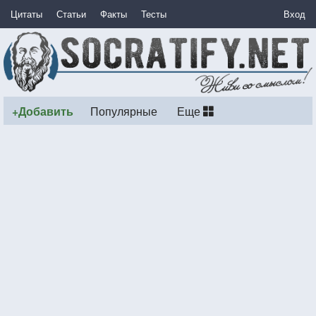
Цитаты
Статьи
Факты
Тесты
Вход
+Добавить
Популярные
Еще