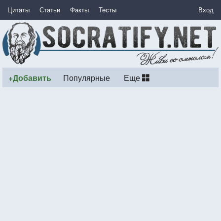
Цитаты
Статьи
Факты
Тесты
Вход
+Добавить
Популярные
Еще