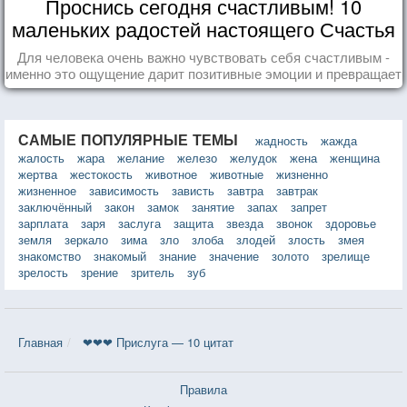
Проснись сегодня счастливым! 10
маленьких радостей настоящего Счастья
Для человека очень важно чувствовать себя счастливым -
именно это ощущение дарит позитивные эмоции и превращает
каждый день в маленький праздник.
САМЫЕ ПОПУЛЯРНЫЕ ТЕМЫ
жадность
жажда
жалость
жара
желание
железо
желудок
жена
женщина
жертва
жестокость
животное
животные
жизненно
жизненное
зависимость
зависть
завтра
завтрак
заключённый
закон
замок
занятие
запах
запрет
зарплата
заря
заслуга
защита
звезда
звонок
здоровье
земля
зеркало
зима
зло
злоба
злодей
злость
змея
знакомство
знакомый
знание
значение
золото
зрелище
зрелость
зрение
зритель
зуб
Главная
❤❤❤ Прислуга — 10 цитат
Правила