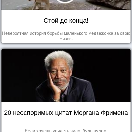
Стой до конца!
Невероятная история борьбы маленького медвежонка за свою
жизнь.
20 неоспоримых цитат Моргана Фримена
Если хочешь увидеть чудо, будь чудом!