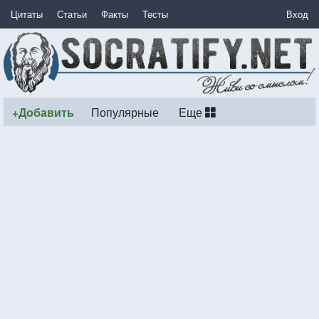
Цитаты
Статьи
Факты
Тесты
Вход
+Добавить
Популярные
Еще