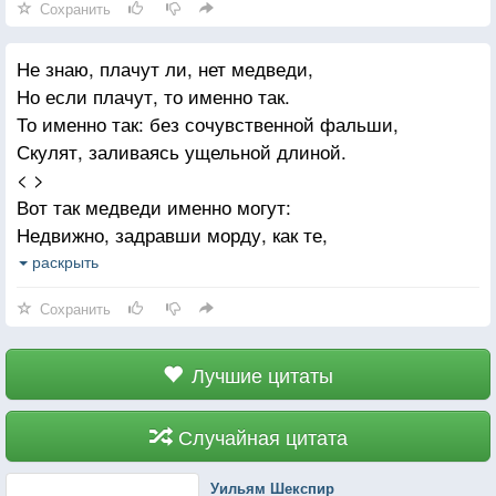
Сохранить
Не знаю, плачут ли, нет медведи,
Но если плачут, то именно так.
То именно так: без сочувственной фальши,
Скулят, заливаясь ущельной длиной.
< >
Вот так медведи именно могут:
Недвижно, задравши морду, как те,
Повыть, извыться и лечь в берлогу,
раскрыть
Царапая логово в двадцать когтей.
Сохранить
Лучшие цитаты
Случайная цитата
Уильям Шекспир