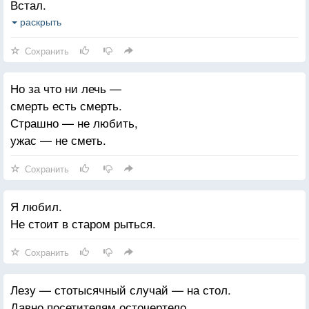
Встал.
В шелк
раскрыть
Рук
Сохранить
Сталь.
С час закат смотрел, глаза уставя,
Но за что ни лечь —
За мальчишкой легшую кайму.
смерть есть смерть.
Снег, хрустя, разламывал суставы.
Страшно — не любить,
Для чего? зачем? кому?
ужас — не сметь.
Был вором-ветром мальчишка обыскан.
Попала ветру мальчишки записка.
Сохранить
Стал ветер петровскому парку звонить:
Прощайте
Я любил.
Кончаю
Не стоит в старом рыться.
Прошу не винить
Сохранить
Лезу — стотысячный случай — на стол.
Давно посетителям осточертело.