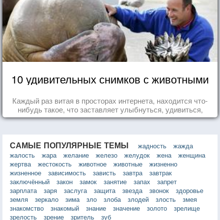
10 удивительных снимков с животными
Каждый раз витая в просторах интернета, находится что-
нибудь такое, что заставляет улыбнуться, удивиться,
восхититься...
САМЫЕ ПОПУЛЯРНЫЕ ТЕМЫ
жадность
жажда
жалость
жара
желание
железо
желудок
жена
женщина
жертва
жестокость
животное
животные
жизненно
жизненное
зависимость
зависть
завтра
завтрак
заключённый
закон
замок
занятие
запах
запрет
зарплата
заря
заслуга
защита
звезда
звонок
здоровье
земля
зеркало
зима
зло
злоба
злодей
злость
змея
знакомство
знакомый
знание
значение
золото
зрелище
зрелость
зрение
зритель
зуб