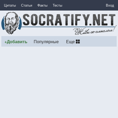
Цитаты
Статьи
Факты
Тесты
Вход
+Добавить
Популярные
Еще