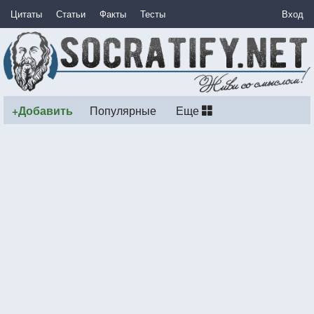
Цитаты
Статьи
Факты
Тесты
Вход
+Добавить
Популярные
Еще