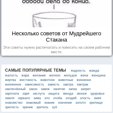
Несколько советов от Мудрейшего
Стакана
Эти советы нужно распечатать и повесить на своем рабочем
месте.
САМЫЕ ПОПУЛЯРНЫЕ ТЕМЫ
жадность
жажда
жалость
жара
желание
железо
желудок
жена
женщина
жертва
жестокость
животное
животные
жизненно
жизненное
зависимость
зависть
завтра
завтрак
заключённый
закон
замок
занятие
запах
запрет
зарплата
заря
заслуга
защита
звезда
звонок
здоровье
земля
зеркало
зима
зло
злоба
злодей
злость
змея
знакомство
знакомый
знание
значение
золото
зрелище
зрелость
зрение
зритель
зуб